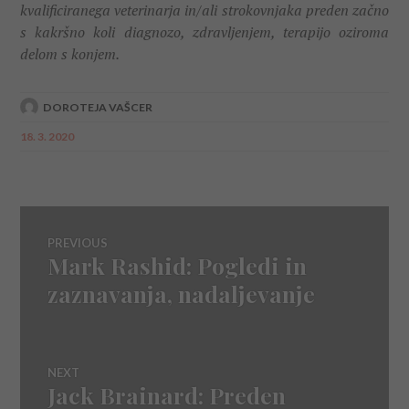
kvalificiranega veterinarja in/ali strokovnjaka preden začno
s kakršno koli diagnozo, zdravljenjem, terapijo oziroma
delom s konjem.
DOROTEJA VAŠCER
18. 3. 2020
Navigacija
PREVIOUS
Mark Rashid: Pogledi in
Previous
objava
post:
zaznavanja, nadaljevanje
NEXT
Jack Brainard: Preden
Next