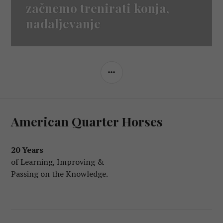
post:
začnemo trenirati konja,
nadaljevanje
SIDEBAR
American Quarter Horses
20 Years
of Learning, Improving &
Passing on the Knowledge.