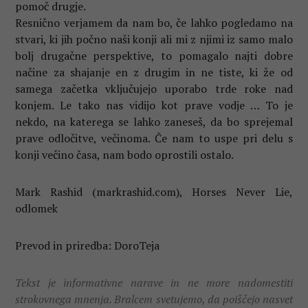
pomoč drugje.
Resnično verjamem da nam bo, če lahko pogledamo na
stvari, ki jih počno naši konji ali mi z njimi iz samo malo
bolj drugačne perspektive, to pomagalo najti dobre
načine za shajanje en z drugim in ne tiste, ki že od
samega začetka vključujejo uporabo trde roke nad
konjem. Le tako nas vidijo kot prave vodje … To je
nekdo, na katerega se lahko zaneseš, da bo sprejemal
prave odločitve, večinoma. Če nam to uspe pri delu s
konji večino časa, nam bodo oprostili ostalo.
Mark Rashid (markrashid.com), Horses Never Lie,
odlomek
Prevod in priredba: DoroTeja
Tekst je informativne narave in ne more nadomestiti
strokovnega mnenja. Bralcem svetujemo, da poiščejo nasvet