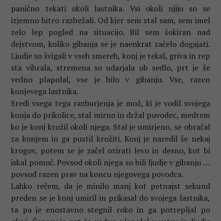
panično tekati okoli lastnika. Vsi okoli njiju so se
izjemno hitro razbežali. Od kjer sem stal sam, sem imel
zelo lep pogled na situacijo. Bil sem šokiran nad
dejstvom, koliko gibanja se je naenkrat začelo dogajati.
Ljudje so švigali v vseh smereh, konj je tekal, griva in rep
sta vihrala, stremena so udarjala ob sedlo, prt je še
vedno plapolal, vse je bilo v gibanju. Vse, razen
konjevega lastnika.
Sredi vsega tega razburjenja je mož, ki je vodil svojega
konja do prikolice, stal mirno in držal povodec, medtem
ko je konj krožil okoli njega. Stal je umirjeno, se obračal
za konjem in ga pustil krožiti. Konj je naredil še nekaj
krogov, potem se je začel ozirati levo in desno, kot bi
iskal pomoč. Povsod okoli njega so bili ljudje v gibanju …
povsod razen prav na koncu njegovega povodca.
Lahko rečem, da je minilo manj kot petnajst sekund
preden se je konj umiril in prikasal do svojega lastnika,
ta pa je enostavno stegnil roko in ga potrepljal po