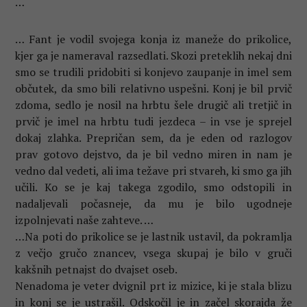
…
… Fant je vodil svojega konja iz maneže do prikolice,
kjer ga je nameraval razsedlati. Skozi preteklih nekaj dni
smo se trudili pridobiti si konjevo zaupanje in imel sem
občutek, da smo bili relativno uspešni. Konj je bil prvič
zdoma, sedlo je nosil na hrbtu šele drugič ali tretjič in
prvič je imel na hrbtu tudi jezdeca – in vse je sprejel
dokaj zlahka. Prepričan sem, da je eden od razlogov
prav gotovo dejstvo, da je bil vedno miren in nam je
vedno dal vedeti, ali ima težave pri stvareh, ki smo ga jih
učili. Ko se je kaj takega zgodilo, smo odstopili in
nadaljevali počasneje, da mu je bilo ugodneje
izpolnjevati naše zahteve. …
…Na poti do prikolice se je lastnik ustavil, da pokramlja
z večjo gručo znancev, vsega skupaj je bilo v gruči
kakšnih petnajst do dvajset oseb.
Nenadoma je veter dvignil prt iz mizice, ki je stala blizu
in konj se je ustrašil. Odskočil je in začel skorajda že