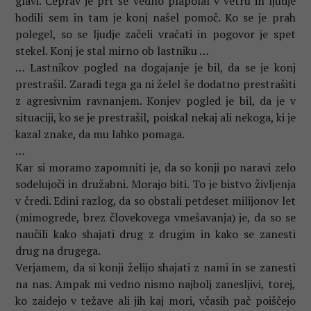
glavi. Čeprav je prt še vedno plapolal v vetru in ljudje
hodili sem in tam je konj našel pomoč. Ko se je prah
polegel, so se ljudje začeli vračati in pogovor je spet
stekel. Konj je stal mirno ob lastniku …
… Lastnikov pogled na dogajanje je bil, da se je konj
prestrašil. Zaradi tega ga ni želel še dodatno prestrašiti
z agresivnim ravnanjem. Konjev pogled je bil, da je v
situaciji, ko se je prestrašil, poiskal nekaj ali nekoga, ki je
kazal znake, da mu lahko pomaga.
…
Kar si moramo zapomniti je, da so konji po naravi zelo
sodelujoči in družabni. Morajo biti. To je bistvo življenja
v čredi. Edini razlog, da so obstali petdeset milijonov let
(mimogrede, brez človekovega vmešavanja) je, da so se
naučili kako shajati drug z drugim in kako se zanesti
drug na drugega.
Verjamem, da si konji želijo shajati z nami in se zanesti
na nas. Ampak mi vedno nismo najbolj zanesljivi, torej,
ko zaidejo v težave ali jih kaj mori, včasih pač poiščejo