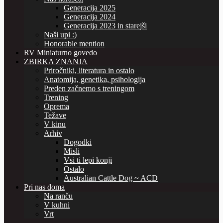
Generacija 2025
Generacija 2024
Generacija 2023 in starejši
Naši upi :)
Honorable mention
RV Miniaturno govedo
ZBIRKA ZNANJA
Priročniki, literatura in ostalo
Anatomija, genetika, psihologija
Preden začnemo s treningom
Trening
Oprema
Težave
V kinu
Arhiv
Dogodki
Misli
Vsi ti lepi konji
Ostalo
Australian Cattle Dog ~ ACD
Pri nas doma
Na ranču
V kuhni
Vrt