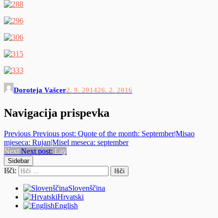
Doroteja Vašcer
2. 9. 2014
26. 2. 2016
Navigacija prispevka
Previous
Previous post:
Quote of the month: September|Misao
mjeseca: Rujan|Misel meseca: september
Next
Next post:
Lay
Sidebar
Išči:
Slovenščina
Hrvatski
English