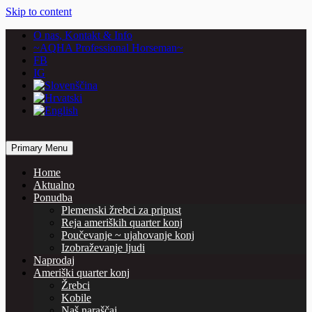
Skip to content
O nas, Kontakt & Info
~AQHA Professional Horseman~
FB
IG
… horses are our passion
Primary Menu
Vašcer Quarter Horses
Home
Aktualno
Ponudba
Plemenski žrebci za pripust
Reja ameriških quarter konj
Poučevanje ~ ujahovanje konj
Izobraževanje ljudi
Naprodaj
Ameriški quarter konj
Žrebci
Kobile
Naš naraščaj