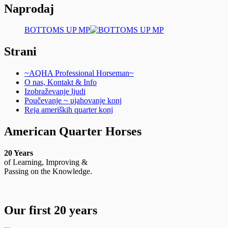
Naprodaj
BOTTOMS UP MP
Strani
~AQHA Professional Horseman~
O nas, Kontakt & Info
Izobraževanje ljudi
Poučevanje ~ ujahovanje konj
Reja ameriških quarter konj
American Quarter Horses
20 Years
of Learning, Improving &
Passing on the Knowledge.
Our first 20 years