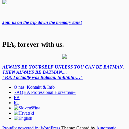
Join us on the trip down the memory lane!
PIA, forever with us.
ALWAYS BE YOURSELF UNLESS YOU CAN BE BATMAN.
THEN ALWAYS BE BATMAN....
"P.S. I actually was Batman. Shhhhhh…"
O nas, Kontakt & Info
~AQHA Professional Horseman~
FB
IG
Proudly powered by WordPress
Theme: Canard by
Automattic
.