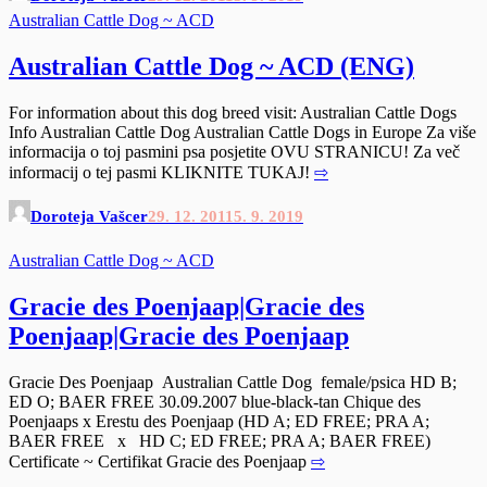
Australian Cattle Dog ~ ACD
Australian Cattle Dog ~ ACD (ENG)
For information about this dog breed visit: Australian Cattle Dogs
Info Australian Cattle Dog Australian Cattle Dogs in Europe Za više
informacija o toj pasmini psa posjetite OVU STRANICU! Za več
informacij o tej pasmi KLIKNITE TUKAJ!
⇨
Doroteja Vašcer
29. 12. 2011
5. 9. 2019
Australian Cattle Dog ~ ACD
Gracie des Poenjaap|Gracie des
Poenjaap|Gracie des Poenjaap
Gracie Des Poenjaap Australian Cattle Dog female/psica HD B;
ED O; BAER FREE 30.09.2007 blue-black-tan Chique des
Poenjaaps x Erestu des Poenjaap (HD A; ED FREE; PRA A;
BAER FREE x HD C; ED FREE; PRA A; BAER FREE)
Certificate ~ Certifikat Gracie des Poenjaap
⇨