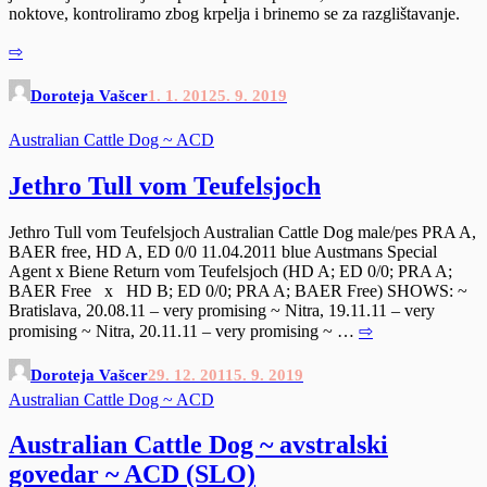
noktove, kontroliramo zbog krpelja i brinemo se za razglištavanje.
⇨
Doroteja Vašcer
1. 1. 2012
5. 9. 2019
Australian Cattle Dog ~ ACD
Jethro Tull vom Teufelsjoch
Jethro Tull vom Teufelsjoch Australian Cattle Dog male/pes PRA A,
BAER free, HD A, ED 0/0 11.04.2011 blue Austmans Special
Agent x Biene Return vom Teufelsjoch (HD A; ED 0/0; PRA A;
BAER Free x HD B; ED 0/0; PRA A; BAER Free) SHOWS: ~
Bratislava, 20.08.11 – very promising ~ Nitra, 19.11.11 – very
promising ~ Nitra, 20.11.11 – very promising ~ …
⇨
Doroteja Vašcer
29. 12. 2011
5. 9. 2019
Australian Cattle Dog ~ ACD
Australian Cattle Dog ~ avstralski
govedar ~ ACD (SLO)