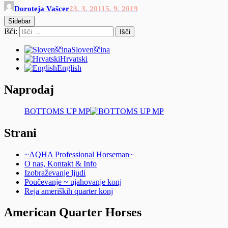
Doroteja Vašcer
23. 3. 2011
5. 9. 2019
Sidebar
Išči:
Slovenščina
Hrvatski
English
Naprodaj
BOTTOMS UP MP
Strani
~AQHA Professional Horseman~
O nas, Kontakt & Info
Izobraževanje ljudi
Poučevanje ~ ujahovanje konj
Reja ameriških quarter konj
American Quarter Horses