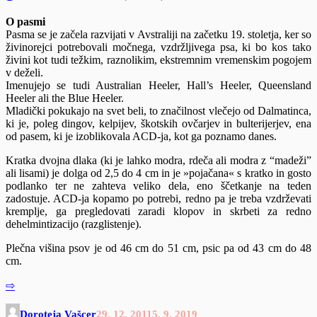
O pasmi
Pasma se je začela razvijati v Avstraliji na začetku 19. stoletja, ker so
živinorejci potrebovali močnega, vzdržljivega psa, ki bo kos tako
živini kot tudi težkim, raznolikim, ekstremnim vremenskim pogojem
v deželi.
Imenujejo se tudi Australian Heeler, Hall’s Heeler, Queensland
Heeler ali the Blue Heeler.
Mladički pokukajo na svet beli, to značilnost vlečejo od Dalmatinca,
ki je, poleg dingov, kelpijev, škotskih ovčarjev in bulterijerjev, ena
od pasem, ki je izoblikovala ACD-ja, kot ga poznamo danes.
Kratka dvojna dlaka (ki je lahko modra, rdeča ali modra z “madeži”
ali lisami) je dolga od 2,5 do 4 cm in je »pojačana« s kratko in gosto
podlanko ter ne zahteva veliko dela, eno ščetkanje na teden
zadostuje. ACD-ja kopamo po potrebi, redno pa je treba vzdrževati
kremplje, ga pregledovati zaradi klopov in skrbeti za redno
dehelmintizacijo (razglistenje).
Plečna višina psov je od 46 cm do 51 cm, psic pa od 43 cm do 48
cm.
⇨
Doroteja Vašcer
29. 12. 2011
5. 9. 2019