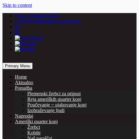
Skip to content
O nas, Kontakt & Info
~AQHA Professional Horseman~
FB
IG
… horses are our passion
Primary Menu
Vašcer Quarter Horses
Home
Aktualno
Ponudba
Plemenski žrebci za pripust
Reja ameriških quarter konj
Poučevanje ~ ujahovanje konj
Izobraževanje ljudi
Naprodaj
Ameriški quarter konj
Žrebci
Kobile
Naš naraščaj