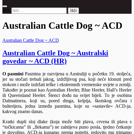
Išči:
Australian Cattle Dog ~ ACD
Australian Cattle Dog ~ ACD
Australian Cattle Dog ~ Australski
govedar ~ ACD (HR)
O pasmini
Pasmina je razvijena u Australiji u početku 19. stoljeća,
jer su stočari trebali jakog, izdržljivog psa, koji neće klonuti pred
stokom i može izdržati teške i ekstremnih vremenske uvjete u zemlji.
Također je poznat kao Australian Heeler, Blue Heeler, Hall’s Heeler
ili Queensland Heeler. Štenci dođu na svijet bijeli. To je osobina
Dalmatinera, koji su, pored dinga, kelpija, škotskog ovčara i
bulterijera, jedna između pasmina, koje su »sastavile« ACD-ja,
kakvog znamo danas.
Kratki dupli sloj dlake (koja može biti plava, crvena ili plava s
“točkicama” ili „flekama“) ne zahtijeva puno posla, tjedno četkanje
je dovoljno. ACD-ja kupamo prema potrebi, redovito mu trimamo