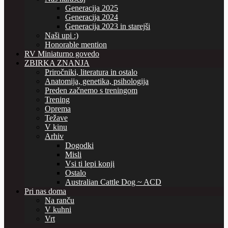
Generacija 2025
Generacija 2024
Generacija 2023 in starejši
Naši upi :)
Honorable mention
RV Miniaturno govedo
ZBIRKA ZNANJA
Priročniki, literatura in ostalo
Anatomija, genetika, psihologija
Preden začnemo s treningom
Trening
Oprema
Težave
V kinu
Arhiv
Dogodki
Misli
Vsi ti lepi konji
Ostalo
Australian Cattle Dog ~ ACD
Pri nas doma
Na ranču
V kuhni
Vrt