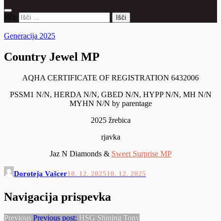
Išči:
Generacija 2025
Country Jewel MP
AQHA CERTIFICATE OF REGISTRATION 6432006
PSSM1 N/N, HERDA N/N, GBED N/N, HYPP N/N, MH N/N
MYHN N/N by parentage
2025 žrebica
rjavka
Jaz N Diamonds &
Sweet Surprise MP
Doroteja Vašcer
10. 12. 2025
10. 12. 2025
Navigacija prispevka
Previous
Previous post:
HSG Shining Tony