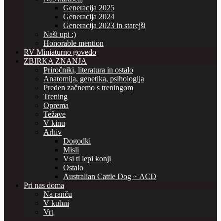
Generacija 2025
Generacija 2024
Generacija 2023 in starejši
Naši upi :)
Honorable mention
RV Miniaturno govedo
ZBIRKA ZNANJA
Priročniki, literatura in ostalo
Anatomija, genetika, psihologija
Preden začnemo s treningom
Trening
Oprema
Težave
V kinu
Arhiv
Dogodki
Misli
Vsi ti lepi konji
Ostalo
Australian Cattle Dog ~ ACD
Pri nas doma
Na ranču
V kuhni
Vrt