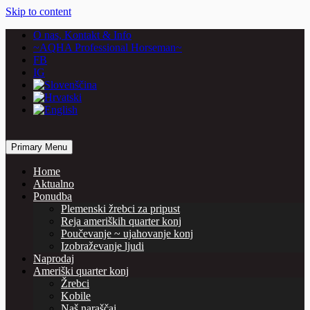
Skip to content
O nas, Kontakt & Info
~AQHA Professional Horseman~
FB
IG
… horses are our passion
Primary Menu
Vašcer Quarter Horses
Home
Aktualno
Ponudba
Plemenski žrebci za pripust
Reja ameriških quarter konj
Poučevanje ~ ujahovanje konj
Izobraževanje ljudi
Naprodaj
Ameriški quarter konj
Žrebci
Kobile
Naš naraščaj