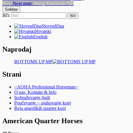
Next
Next post:
Shady Diamonds MP
Sidebar
Išči:
Slovenščina
Hrvatski
English
Naprodaj
BOTTOMS UP MP
Strani
~AQHA Professional Horseman~
O nas, Kontakt & Info
Izobraževanje ljudi
Poučevanje ~ ujahovanje konj
Reja ameriških quarter konj
American Quarter Horses