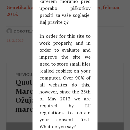
katerem moramo pred
Genetika barvnega plašča konj, Pia Vašcer, februar
uporabo piškotkov
2015.
prositi za vaše soglasje.
Kaj pravite :)?
DOROTEJA VAŠCER
In order for this site to
13. 3. 2015
work properly, and in
order to evaluate and
improve the site we
need to store small files
Navigacija
(called cookies) on your
PREVIOUS
computer. Over 90% of
Quote of the month –
Previous
prispevka
all websites do this,
post:
March|Misao mjeseca –
however, since the 25th
Ožujak|Misel meseca –
of May 2013 we are
required by EU
marec
regulations to obtain
your consent first.
What do you say?