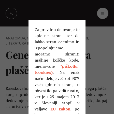
Skip
to
PR
Vašcer Quarter
content
ME
Horses
Za pravilno delovanje te
spletne strani, ter da
ANATOMIJA, GENETIKA, PSIHOLOGIJA
,
PRIROČNIKI,
lahko stran ocenimo in
LITERATURA IN OSTALO
izpopolnjujemo,
Genetika barvnega
moramo shraniti
majhne koščke kode,
plašča konj
imenovane
"piškotki"
(cookies)
. Na enak
način deluje več kot 90%
vseh spletnih strani, to
Raziskovalna naloga na temo genetike barvnega plašča
obvestilo pa vidite zato,
konj, ki pride prav pri najosnovnejšem spogledovanju z
ker je s 25. majem 2013
dedovanjem barve in osnovnimi izrazi v genetiki, skupaj
v Sloveniji stopil v
s statistiko Ameriških quarter konj v Sloveniji:
veljavo
EU zakon
, po