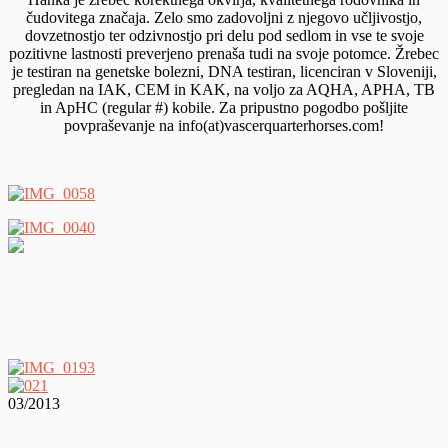
čudovitega značaja. Zelo smo zadovoljni z njegovo učljivostjo,
dovzetnostjo ter odzivnostjo pri delu pod sedlom in vse te svoje
pozitivne lastnosti preverjeno prenaša tudi na svoje potomce. Žrebec
je testiran na genetske bolezni, DNA testiran, licenciran v Sloveniji,
pregledan na IAK, CEM in KAK, na voljo za AQHA, APHA, TB
in ApHC (regular #) kobile. Za pripustno pogodbo pošljite
povpraševanje na info(at)vascerquarterhorses.com!
03/2013