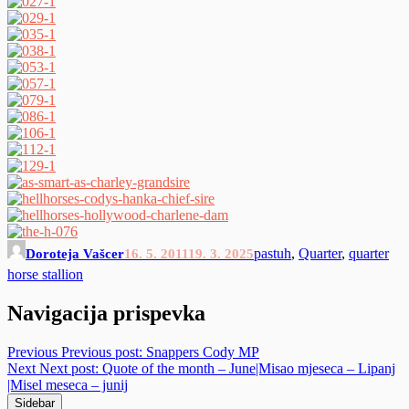
pastuh
,
Quarter
,
quarter
Doroteja Vašcer
16. 5. 2011
19. 3. 2025
horse stallion
Navigacija prispevka
Previous
Previous post:
Snappers Cody MP
Next
Next post:
Quote of the month – June|Misao mjeseca – Lipanj
|Misel meseca – junij
Sidebar