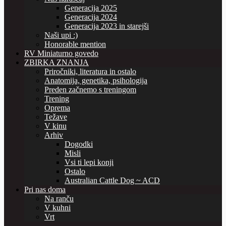
Generacija 2025
Generacija 2024
Generacija 2023 in starejši
Naši upi :)
Honorable mention
RV Miniaturno govedo
ZBIRKA ZNANJA
Priročniki, literatura in ostalo
Anatomija, genetika, psihologija
Preden začnemo s treningom
Trening
Oprema
Težave
V kinu
Arhiv
Dogodki
Misli
Vsi ti lepi konji
Ostalo
Australian Cattle Dog ~ ACD
Pri nas doma
Na ranču
V kuhni
Vrt