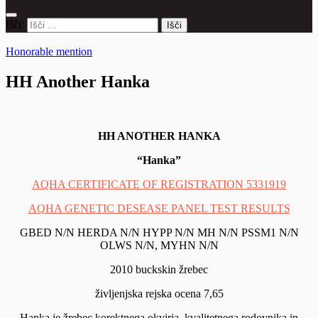
Išči:
Honorable mention
HH Another Hanka
HH ANOTHER HANKA
“Hanka”
AQHA CERTIFICATE OF REGISTRATION 5331919
AQHA GENETIC DESEASE PANEL TEST RESULTS
GBED N/N HERDA N/N HYPP N/N MH N/N PSSM1 N/N
OLWS N/N, MYHN N/N
2010 buckskin žrebec
življenjska rejska ocena 7,65
Hanka je žrebec korektnega okvirja, kvalitetnega rodovnika in