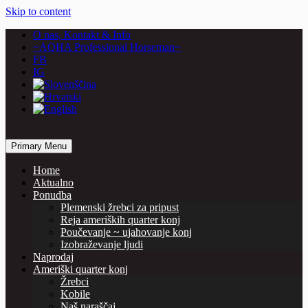
Skip to content
O nas, Kontakt & Info
~AQHA Professional Horseman~
FB
IG
… horses are our passion
Primary Menu
Vašcer Quarter Horses
Home
Aktualno
Ponudba
Plemenski žrebci za pripust
Reja ameriških quarter konj
Poučevanje ~ ujahovanje konj
Izobraževanje ljudi
Naprodaj
Ameriški quarter konj
Žrebci
Kobile
Naš naraščaj