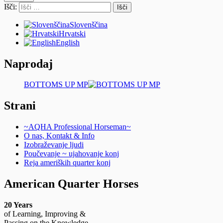
Išči:
Slovenščina
Hrvatski
English
Naprodaj
BOTTOMS UP MP
Strani
~AQHA Professional Horseman~
O nas, Kontakt & Info
Izobraževanje ljudi
Poučevanje ~ ujahovanje konj
Reja ameriških quarter konj
American Quarter Horses
20 Years
of Learning, Improving &
Passing on the Knowledge.