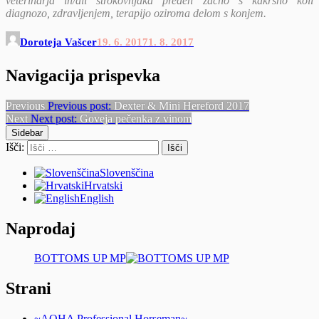
veterinarja in/ali strokovnjaka preden začno s kakršno koli
diagnozo, zdravljenjem, terapijo oziroma delom s konjem.
Doroteja Vašcer
19. 6. 2017
1. 8. 2017
Navigacija prispevka
Previous
Previous post:
Dexter & Mini Hereford 2017
Next
Next post:
Goveja pečenka z vinom
Sidebar
Išči:
Slovenščina
Hrvatski
English
Naprodaj
BOTTOMS UP MP
Strani
~AQHA Professional Horseman~