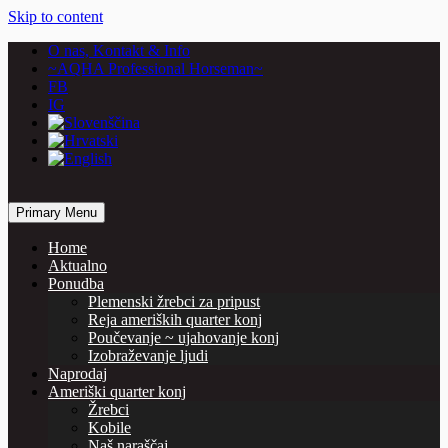
Skip to content
O nas, Kontakt & Info
~AQHA Professional Horseman~
FB
IG
… horses are our passion
Primary Menu
Vašcer Quarter Horses
Home
Aktualno
Ponudba
Plemenski žrebci za pripust
Reja ameriških quarter konj
Poučevanje ~ ujahovanje konj
Izobraževanje ljudi
Naprodaj
Ameriški quarter konj
Žrebci
Kobile
Naš naraščaj