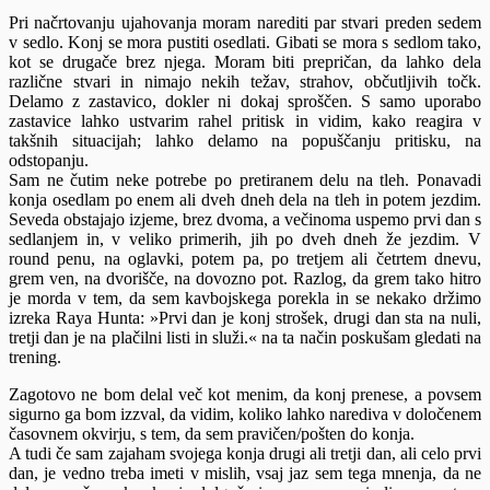
Pri načrtovanju ujahovanja moram narediti par stvari preden sedem
v sedlo. Konj se mora pustiti osedlati. Gibati se mora s sedlom tako,
kot se drugače brez njega. Moram biti prepričan, da lahko dela
različne stvari in nimajo nekih težav, strahov, občutljivih točk.
Delamo z zastavico, dokler ni dokaj sproščen. S samo uporabo
zastavice lahko ustvarim rahel pritisk in vidim, kako reagira v
takšnih situacijah; lahko delamo na popuščanju pritisku, na
odstopanju.
Sam ne čutim neke potrebe po pretiranem delu na tleh. Ponavadi
konja osedlam po enem ali dveh dneh dela na tleh in potem jezdim.
Seveda obstajajo izjeme, brez dvoma, a večinoma uspemo prvi dan s
sedlanjem in, v veliko primerih, jih po dveh dneh že jezdim. V
round penu, na oglavki, potem pa, po tretjem ali četrtem dnevu,
grem ven, na dvorišče, na dovozno pot. Razlog, da grem tako hitro
je morda v tem, da sem kavbojskega porekla in se nekako držimo
izreka Raya Hunta: »Prvi dan je konj strošek, drugi dan sta na nuli,
tretji dan je na plačilni listi in služi.« na ta način poskušam gledati na
trening.
Zagotovo ne bom delal več kot menim, da konj prenese, a povsem
sigurno ga bom izzval, da vidim, koliko lahko narediva v določenem
časovnem okvirju, s tem, da sem pravičen/pošten do konja.
A tudi če sam zajaham svojega konja drugi ali tretji dan, ali celo prvi
dan, je vedno treba imeti v mislih, vsaj jaz sem tega mnenja, da ne