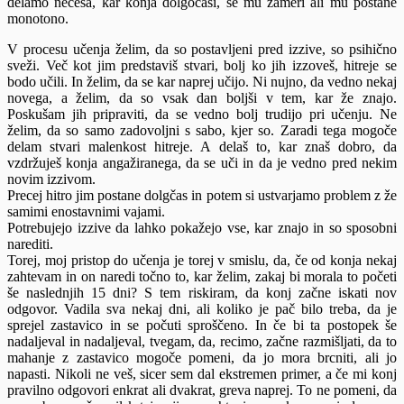
delamo nečesa, kar konja dolgočasi, se mu zameri ali mu postane
monotono.
V procesu učenja želim, da so postavljeni pred izzive, so psihično
sveži. Več kot jim predstaviš stvari, bolj ko jih izzoveš, hitreje se
bodo učili. In želim, da se kar naprej učijo. Ni nujno, da vedno nekaj
novega, a želim, da so vsak dan boljši v tem, kar že znajo.
Poskušam jih pripraviti, da se vedno bolj trudijo pri učenju. Ne
želim, da so samo zadovoljni s sabo, kjer so. Zaradi tega mogoče
delam stvari malenkost hitreje. A delaš to, kar znaš dobro, da
vzdržuješ konja angažiranega, da se uči in da je vedno pred nekim
novim izzivom.
Precej hitro jim postane dolgčas in potem si ustvarjamo problem z že
samimi enostavnimi vajami.
Potrebujejo izzive da lahko pokažejo vse, kar znajo in so sposobni
narediti.
Torej, moj pristop do učenja je torej v smislu, da, če od konja nekaj
zahtevam in on naredi točno to, kar želim, zakaj bi morala to početi
še naslednjih 15 dni? S tem riskiram, da konj začne iskati nov
odgovor. Vadila sva nekaj dni, ali koliko je pač bilo treba, da je
sprejel zastavico in se počuti sproščeno. In če bi ta postopek še
nadaljeval in nadaljeval, tvegam, da, recimo, začne razmišljati, da to
mahanje z zastavico mogoče pomeni, da jo mora brcniti, ali jo
napasti. Nikoli ne veš, sicer sem dal ekstremen primer, a če mi konj
pravilno odgovori enkrat ali dvakrat, greva naprej. To ne pomeni, da