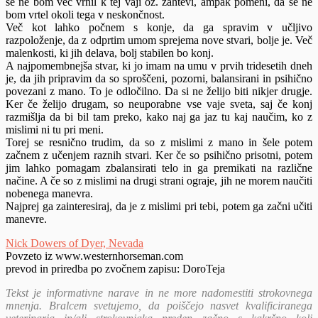
se ne bom več vrnil k tej vaji oz. zahtevi, ampak pomeni, da se ne
bom vrtel okoli tega v neskončnost.
Več kot lahko počnem s konje, da ga spravim v učljivo
razpoloženje, da z odprtim umom sprejema nove stvari, bolje je. Več
malenkosti, ki jih delava, bolj stabilen bo konj.
A najpomembnejša stvar, ki jo imam na umu v prvih tridesetih dneh
je, da jih pripravim da so sproščeni, pozorni, balansirani in psihično
povezani z mano. To je odločilno. Da si ne želijo biti nikjer drugje.
Ker če želijo drugam, so neuporabne vse vaje sveta, saj če konj
razmišlja da bi bil tam preko, kako naj ga jaz tu kaj naučim, ko z
mislimi ni tu pri meni.
Torej se resnično trudim, da so z mislimi z mano in šele potem
začnem z učenjem raznih stvari. Ker če so psihično prisotni, potem
jim lahko pomagam zbalansirati telo in ga premikati na različne
načine. A če so z mislimi na drugi strani ograje, jih ne morem naučiti
nobenega manevra.
Najprej ga zainteresiraj, da je z mislimi pri tebi, potem ga začni učiti
manevre.
Nick Dowers of Dyer, Nevada
Povzeto iz www.westernhorseman.com
prevod in priredba po zvočnem zapisu: DoroTeja
Tekst je informativne narave in ne more nadomestiti strokovnega
mnenja. Bralcem svetujemo, da poiščejo nasvet kvalificiranega