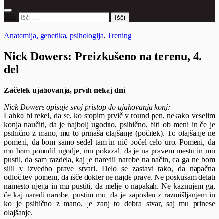
Išči:
Anatomija, genetika, psihologija
,
Trening
Nick Dowers: Preizkušeno na terenu, 4.
del
Začetek ujahovanja, prvih nekaj dni
Nick Dowers opisuje svoj pristop do ujahovanja konj:
Lahko bi rekel, da se, ko stopim prvič v round pen, nekako veselim
konja naučiti, da je najbolj ugodno, psihično, biti ob meni in če je
psihično z mano, mu to prinaša olajšanje (počitek). To olajšanje ne
pomeni, da bom samo sedel tam in nič počel celo uro. Pomeni, da
mu bom ponudil ugodje, mu pokazal, da je na pravem mestu in mu
pustil, da sam razdela, kaj je naredil narobe na način, da ga ne bom
silil v izvedbo prave stvari. Delo se zastavi tako, da napačna
odločitev pomeni, da išče dokler ne najde prave. Ne poskušam delati
namesto njega in mu pustiti, da melje o napakah. Ne kaznujem ga,
če kaj naredi narobe, pustim mu, da je zaposlen z razmišljanjem in
ko je psihično z mano, je zanj to dobra stvar, saj mu prinese
olajšanje.