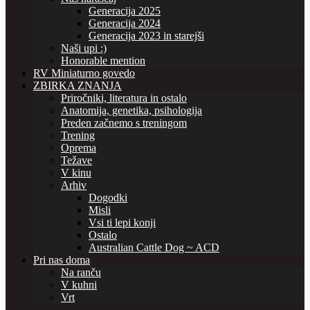
Generacija 2025
Generacija 2024
Generacija 2023 in starejši
Naši upi :)
Honorable mention
RV Miniaturno govedo
ZBIRKA ZNANJA
Priročniki, literatura in ostalo
Anatomija, genetika, psihologija
Preden začnemo s treningom
Trening
Oprema
Težave
V kinu
Arhiv
Dogodki
Misli
Vsi ti lepi konji
Ostalo
Australian Cattle Dog ~ ACD
Pri nas doma
Na ranču
V kuhni
Vrt