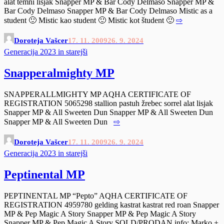
alat temni lisjak Snapper MP & Bar Cody Delmaso Snapper MP &
Bar Cody Delmaso Snapper MP & Bar Cody Delmaso Mistic as a
student 🙂 Mistic kao student 🙂 Mistic kot študent 🙂
⇨
Doroteja Vašcer
17. 11. 2009
26. 9. 2024
Generacija 2023 in starejši
Snapperalmighty MP
SNAPPERALLMIGHTY MP AQHA CERTIFICATE OF
REGISTRATION 5065298 stallion pastuh žrebec sorrel alat lisjak
Snapper MP & All Sweeten Dun Snapper MP & All Sweeten Dun
Snapper MP & All Sweeten Dun
⇨
Doroteja Vašcer
17. 11. 2009
26. 9. 2024
Generacija 2023 in starejši
Peptinental MP
PEPTINENTAL MP “Pepto” AQHA CERTIFICATE OF
REGISTRATION 4959780 gelding kastrat kastrat red roan Snapper
MP & Pep Magic A Story Snapper MP & Pep Magic A Story
Snapper MP & Pep Magic A Story SOLD/PRODAN info: Marko +