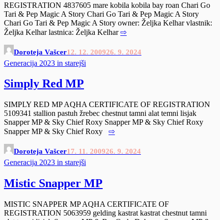
REGISTRATION 4837605 mare kobila kobila bay roan Chari Go
Tari & Pep Magic A Story Chari Go Tari & Pep Magic A Story
Chari Go Tari & Pep Magic A Story owner: Željka Kelhar vlastnik:
Željka Kelhar lastnica: Željka Kelhar
⇨
Doroteja Vašcer
12. 12. 2009
26. 9. 2024
Generacija 2023 in starejši
Simply Red MP
SIMPLY RED MP AQHA CERTIFICATE OF REGISTRATION
5109341 stallion pastuh žrebec chestnut tamni alat temni lisjak
Snapper MP & Sky Chief Roxy Snapper MP & Sky Chief Roxy
Snapper MP & Sky Chief Roxy
⇨
Doroteja Vašcer
17. 11. 2009
26. 9. 2024
Generacija 2023 in starejši
Mistic Snapper MP
MISTIC SNAPPER MP AQHA CERTIFICATE OF
REGISTRATION 5063959 gelding kastrat kastrat chestnut tamni