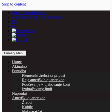
Skip to content
O nas, Kontakt & Info
~AQHA Professional Horseman~
FB
IG
… horses are our passion
Primary Menu
Vašcer Quarter Horses
Home
Aktualno
Ponudba
Plemenski žrebci za pripust
Reja ameriških quarter konj
Poučevanje ~ ujahovanje konj
Izobraževanje ljudi
Naprodaj
Ameriški quarter konj
Žrebci
Kobile
Naš naraščaj