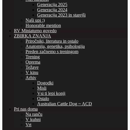
Generacija 2025
Generacija 2024
Generacija 2023 in starejši
Naši upi :)
Honorable mention
RV Miniaturno govedo
ZBIRKA ZNANJA
Priročniki, literatura in ostalo
Anatomija, genetika, psihologija
Preden začnemo s treningom
Trening
Oprema
Težave
V kinu
Arhiv
Dogodki
Misli
Vsi ti lepi konji
Ostalo
Australian Cattle Dog ~ ACD
Pri nas doma
Na ranču
V kuhni
Vrt