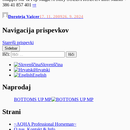
386 41 857 401
⇨
Doroteja Vašcer
17. 11. 2009
26. 9. 2024
Navigacija prispevkov
Starejši prispevki
Sidebar
Išči:
Slovenščina
Hrvatski
English
Naprodaj
BOTTOMS UP MP
Strani
~AQHA Professional Horseman~
O nas, Kontakt & Info