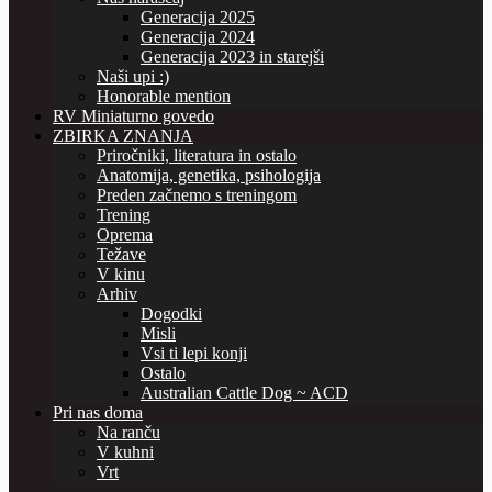
Generacija 2025
Generacija 2024
Generacija 2023 in starejši
Naši upi :)
Honorable mention
RV Miniaturno govedo
ZBIRKA ZNANJA
Priročniki, literatura in ostalo
Anatomija, genetika, psihologija
Preden začnemo s treningom
Trening
Oprema
Težave
V kinu
Arhiv
Dogodki
Misli
Vsi ti lepi konji
Ostalo
Australian Cattle Dog ~ ACD
Pri nas doma
Na ranču
V kuhni
Vrt