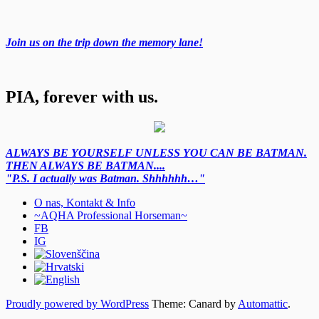
Join us on the trip down the memory lane!
PIA, forever with us.
ALWAYS BE YOURSELF UNLESS YOU CAN BE BATMAN.
THEN ALWAYS BE BATMAN....
"P.S. I actually was Batman. Shhhhhh…"
O nas, Kontakt & Info
~AQHA Professional Horseman~
FB
IG
Proudly powered by WordPress
Theme: Canard by
Automattic
.