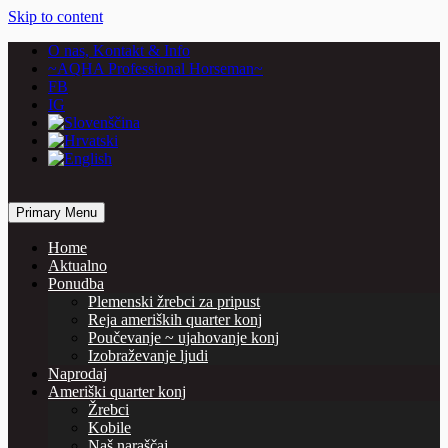
Skip to content
O nas, Kontakt & Info
~AQHA Professional Horseman~
FB
IG
… horses are our passion
Primary Menu
Vašcer Quarter Horses
Home
Aktualno
Ponudba
Plemenski žrebci za pripust
Reja ameriških quarter konj
Poučevanje ~ ujahovanje konj
Izobraževanje ljudi
Naprodaj
Ameriški quarter konj
Žrebci
Kobile
Naš naraščaj