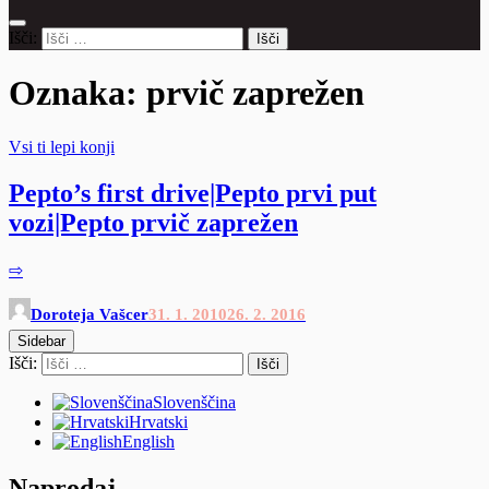
Išči:
Oznaka:
prvič zaprežen
Vsi ti lepi konji
Pepto’s first drive|Pepto prvi put
vozi|Pepto prvič zaprežen
⇨
Doroteja Vašcer
31. 1. 2010
26. 2. 2016
Sidebar
Išči:
Slovenščina
Hrvatski
English
Naprodaj