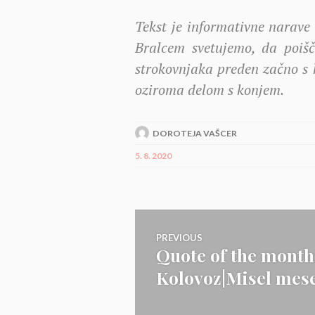
Tekst je informativne narave
Bralcem svetujemo, da poišče
strokovnjaka preden začno s k
oziroma delom s konjem.
DOROTEJA VAŠCER
5. 8. 2020
Navigacija
PREVIOUS
Quote of the month
Previous
prispevka
Kolovoz|Misel mese
post: