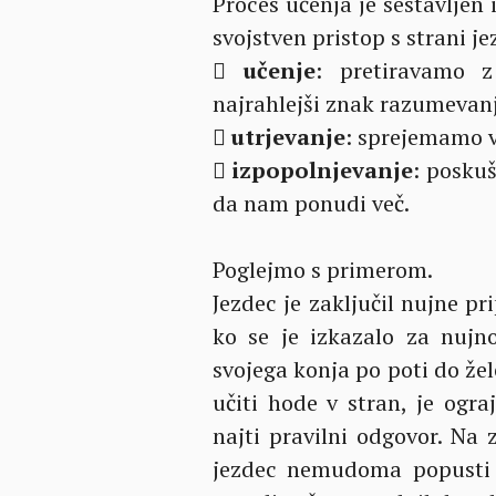
Proces učenja je sestavljen
svojstven pristop s strani j

učenje
: pretiravamo 
najrahlejši znak razumevanj

utrjevanje
: sprejemamo v

izpopolnjevanje
: posku
da nam ponudi več.
Poglejmo s primerom.
Jezdec je zaključil nujne pr
ko se je izkazalo za nujno
svojega konja po poti do žele
učiti hode v stran, je og
najti pravilni odgovor. Na 
jezdec nemudoma popusti p