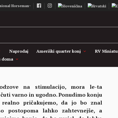
sional Horseman~
Vašcer Quarter 
Naprodaj
Ameriški quarter konj
RV Miniatu
s doma
dzove na stimulacijo, mora le-ta
 čuti varno in ugodno. Ponudimo konju
o realno pričakujemo, da jo bo znal
e so postopoma lahko zahtevnejše, a