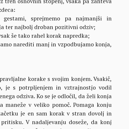
 iz treh osnovnih stopenj, vsaka pa zahteva
ezdeca:
z gestami, sprejmemo pa najmanjši in
a ter najbolj droban pozitivni odziv;
sak še tako rahel korak napredka;
šamo narediti manj in vzpodbujamo konja,
ipravljalne korake s svojim konjem. Vsakič,
, je s potrpljenjem in vztrajnostjo vodil
nega odziva. Ko se je odločil, da želi konja
raja maneže v veliko pomoč. Pomaga konju
začetku je en sam korak v stran dovolj in
ritisku. V nadaljevanju doseže, da konj