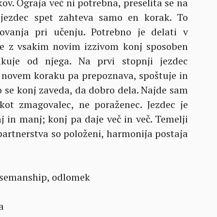
ov. Ograja več ni potrebna, preselita se na
 jezdec spet zahteva samo en korak. To
vanja pri učenju. Potrebno je delati v
je z vsakim novim izzivom konj sposoben
akuje od njega. Na prvi stopnji jezdec
m novem koraku pa prepoznava, spoštuje in
o se konj zaveda, da dobro dela. Najde sam
 kot zmagovalec, ne poraženec. Jezdec je
in manj; konj pa daje več in več. Temelji
partnerstva so položeni, harmonija postaja
semanship, odlomek
a