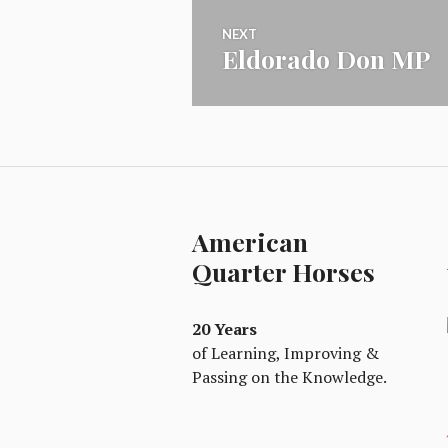
NEXT
Eldorado Don MP
Next
post:
American
Quarter Horses
20 Years
of Learning, Improving &
Passing on the Knowledge.