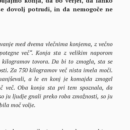
ujajmo konja, da bo verjel, da lahko
 se dovolj potrudi, in da nemogoče ne
movanje med dvema vlečnima konjema, z večno
potegne več“. Konja sta z velikim naporom
 kilogramov tovora. Da bi to zmogla, sta se
sti. Za 750 kilogramov več nista imela moči.
anjševali, a le en konj je komajda zmogel
ič več. Oba konja sta pri tem spoznala, da
o ju ljudje gnali preko roba zmožnosti, so ju
bila moč volje.