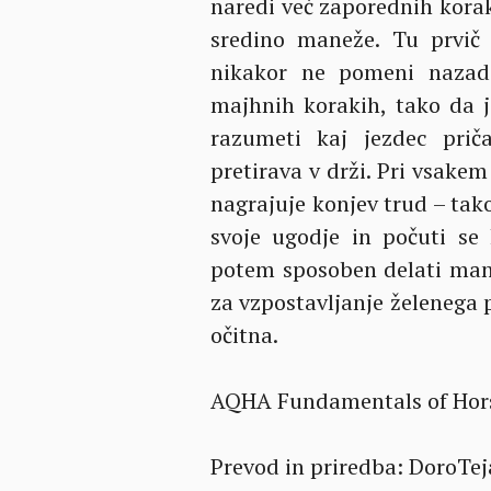
naredi več zaporednih korak
sredino maneže. Tu prvič
nikakor ne pomeni nazado
majhnih korakih, tako da 
razumeti kaj jezdec prič
pretirava v drži. Pri vsake
nagrajuje konjev trud – tak
svoje ugodje in počuti se
potem sposoben delati manj 
za vzpostavljanje želenega 
očitna.
AQHA Fundamentals of Hor
Prevod in priredba: DoroTej