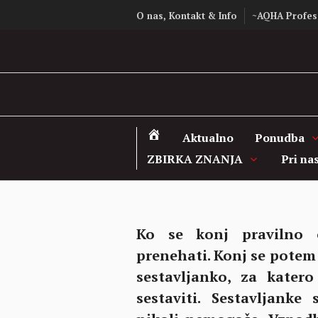
Skip
O nas, Kontakt & Info
~AQHA Profes
to
content
Aktualno
Ponudba
ZBIRKA ZNANJA
Pri na
Ko se konj pravilno o
prenehati. Konj se potem
sestavljanko, za kater
sestaviti. Sestavljank