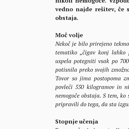
nikoli nemogoče. Vzpodb
vedno najde rešitev, če
obstaja.
Moč volje
Nekoč je bilo prirejeno tek
tematiko „čigav konj lahko 
uspela potegniti vsak po 700
potisnila preko svojih zmožno
Tovor so jima postopoma zm
povleči 550 kilogramov in n
nemogoče obstaja. S tem, ko s
pripravili do tega, da sta izgu
Stopnje učenja