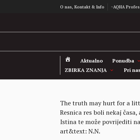
Skip
O nas, Kontakt & Info
~AQHA Profes
to
content
Aktualno
Ponudba
ZBIRKA ZNANJA
Pri na
The truth may hurt for a litt
Resnica res boli nekaj časa, 
Istina te može povrijediti na
art&text: N.N.