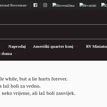
sional Horseman~
Vašcer Quarter 
Naprodaj
Ameriški quarter konj
RV Miniatu
s doma
le while, but a lie hurts forever.
a laž boli za vedno.
 neko vrijeme, ali laž boli zauvijek.