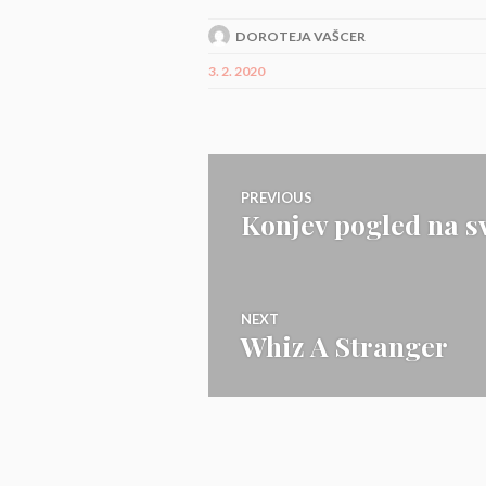
DOROTEJA VAŠCER
3. 2. 2020
Navigacija
PREVIOUS
Konjev pogled na s
Previous
prispevka
post:
NEXT
Whiz A Stranger
Next
post: