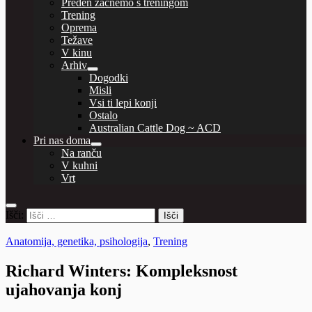
Preden začnemo s treningom
Trening
Oprema
Težave
V kinu
Arhiv
Dogodki
Misli
Vsi ti lepi konji
Ostalo
Australian Cattle Dog ~ ACD
Pri nas doma
Na ranču
V kuhni
Vrt
Išči:
Anatomija, genetika, psihologija
,
Trening
Richard Winters: Kompleksnost
ujahovanja konj