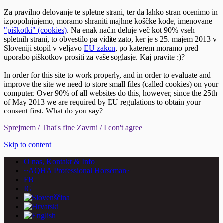
Za pravilno delovanje te spletne strani, ter da lahko stran ocenimo in
izpopolnjujemo, moramo shraniti majhne koščke kode, imenovane
"piškotki" (cookies)
. Na enak način deluje več kot 90% vseh
spletnih strani, to obvestilo pa vidite zato, ker je s 25. majem 2013 v
Sloveniji stopil v veljavo
EU zakon
, po katerem moramo pred
uporabo piškotkov prositi za vaše soglasje. Kaj pravite :)?
In order for this site to work properly, and in order to evaluate and
improve the site we need to store small files (called cookies) on your
computer. Over 90% of all websites do this, however, since the 25th
of May 2013 we are required by EU regulations to obtain your
consent first. What do you say?
Sprejmem / That's fine
Zavrni / I don't agree
Skip to content
O nas, Kontakt & Info
~AQHA Professional Horseman~
FB
IG