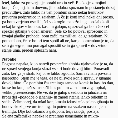
letel, lahko za preverjanje porabi uro in več. Enako je z mojimi
konji. Če jih jaham dnevno, jih dodobra spoznam in postanejo dokaj
predvidljivi, zato lahko na tleh porabim samo nekaj trenutkov,
preverim podprsnico in zajaham. A če je konj imel nekaj dni prosto,
ga bom verjetno osedlal, šel v okroglo manežo in ga poslal okoli
nekaj krogov v koraku, kasu in galopu, opazoval ga bom čez cel
spekter gibanja v obeh smereh. Šele ko bo potoval sproščeno in
izvajal gladke prehode, bom začel razmišljati, da ga zajaham. Ni
pomembno, če se bo pri tem spotil ali ne, kar je pomembno je to, da
sem ga segrel, mu pomagal sprostiti se in ga spravil v dovzetno
stanje uma, preden splezam nanj.
Napake
Pogosta napaka, ki jo naredi povprečen »hobi« ujahovalec je ta, da
ne spravi svojega konja skozi vse tri hode dovolj hitro. Ponavadi
zato, ker ga je strah, kaj bi se lahko zgodilo. Sam ravnam povsem
nasprotno. Strah me je tega, da ne bi svoje konje spravil v gibanje
dovolj hitro. Če porabim čas treninga samo za korak in kas, bo dan,
ko se bo konj nečesa ustrašil in s polnim zamahom zagalopiral,
veliko presenečenje. Ne ve, da je galop s sedlom in jahačem na
hrbtu del »pogodbe o jahanju« in zaradi ritanja lahko odletim iz
sedla. Želim torej, da mlad konj kmalu izkusi celo paleto gibanja in
hodov skozi prve ure treninga in potem na vsakem naslednjem
treningu. Dlje kot čakamo z galopom, težji zalogaj postaja.
Še ena začetniška napaka je pretirano usmerjanje in mikro-