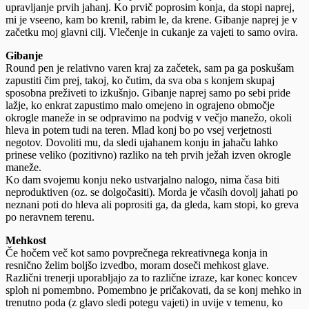
upravljanje prvih jahanj. Ko prvič poprosim konja, da stopi naprej,
mi je vseeno, kam bo krenil, rabim le, da krene. Gibanje naprej je v
začetku moj glavni cilj. Vlečenje in cukanje za vajeti to samo ovira.
Gibanje
Round pen je relativno varen kraj za začetek, sam pa ga poskušam
zapustiti čim prej, takoj, ko čutim, da sva oba s konjem skupaj
sposobna preživeti to izkušnjo. Gibanje naprej samo po sebi pride
lažje, ko enkrat zapustimo malo omejeno in ograjeno območje
okrogle maneže in se odpravimo na podvig v večjo manežo, okoli
hleva in potem tudi na teren. Mlad konj bo po vsej verjetnosti
negotov. Dovoliti mu, da sledi ujahanem konju in jahaču lahko
prinese veliko (pozitivno) razliko na teh prvih ježah izven okrogle
maneže.
Ko dam svojemu konju neko ustvarjalno nalogo, nima časa biti
neproduktiven (oz. se dolgočasiti). Morda je včasih dovolj jahati po
neznani poti do hleva ali poprositi ga, da gleda, kam stopi, ko greva
po neravnem terenu.
Mehkost
Če hočem več kot samo povprečnega rekreativnega konja in
resnično želim boljšo izvedbo, moram doseči mehkost glave.
Različni trenerji uporabljajo za to različne izraze, kar konec koncev
sploh ni pomembno. Pomembno je pričakovati, da se konj mehko in
trenutno poda (z glavo sledi potegu vajeti) in uvije v temenu, ko