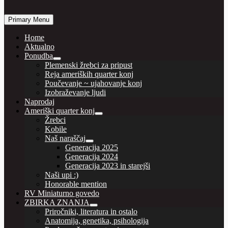
… horses are our passion
Primary Menu
Vašcer Quarter Horses
Home
Aktualno
Ponudba
Plemenski žrebci za pripust
Reja ameriških quarter konj
Poučevanje ~ ujahovanje konj
Izobraževanje ljudi
Naprodaj
Ameriški quarter konj
Žrebci
Kobile
Naš naraščaj
Generacija 2025
Generacija 2024
Generacija 2023 in starejši
Naši upi :)
Honorable mention
RV Miniaturno govedo
ZBIRKA ZNANJA
Priročniki, literatura in ostalo
Anatomija, genetika, psihologija