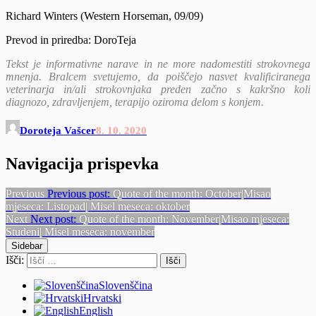
Richard Winters (Western Horseman, 09/09)
Prevod in priredba: DoroTeja
Tekst je informativne narave in ne more nadomestiti strokovnega
mnenja. Bralcem svetujemo, da poiščejo nasvet kvalificiranega
veterinarja in/ali strokovnjaka preden začno s kakršno koli
diagnozo, zdravljenjem, terapijo oziroma delom s konjem.
Doroteja Vašcer
8. 10. 2020
Navigacija prispevka
Previous
Previous post:
Quote of the month: October|Misao
mjeseca: Listopad| Misel meseca: oktober
Next
Next post:
Quote of the month: November|Misao mjeseca:
Studeni| Misel meseca: november
Sidebar
Išči:
Slovenščina
Hrvatski
English