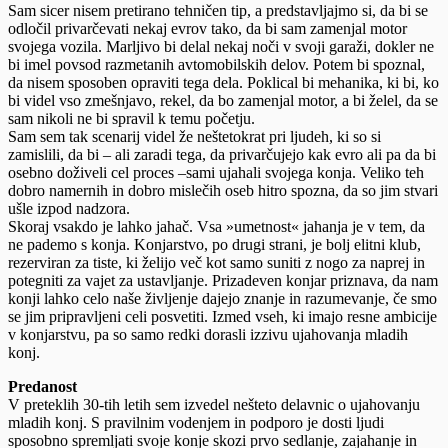
Sam sicer nisem pretirano tehničen tip, a predstavljajmo si, da bi se
odločil privarčevati nekaj evrov tako, da bi sam zamenjal motor
svojega vozila. Marljivo bi delal nekaj noči v svoji garaži, dokler ne
bi imel povsod razmetanih avtomobilskih delov. Potem bi spoznal,
da nisem sposoben opraviti tega dela. Poklical bi mehanika, ki bi, ko
bi videl vso zmešnjavo, rekel, da bo zamenjal motor, a bi želel, da se
sam nikoli ne bi spravil k temu početju.
Sam sem tak scenarij videl že neštetokrat pri ljudeh, ki so si
zamislili, da bi – ali zaradi tega, da privarčujejo kak evro ali pa da bi
osebno doživeli cel proces –sami ujahali svojega konja. Veliko teh
dobro namernih in dobro mislečih oseb hitro spozna, da so jim stvari
ušle izpod nadzora.
Skoraj vsakdo je lahko jahač. Vsa »umetnost« jahanja je v tem, da
ne pademo s konja. Konjarstvo, po drugi strani, je bolj elitni klub,
rezerviran za tiste, ki želijo več kot samo suniti z nogo za naprej in
potegniti za vajet za ustavljanje. Prizadeven konjar priznava, da nam
konji lahko celo naše življenje dajejo znanje in razumevanje, če smo
se jim pripravljeni celi posvetiti. Izmed vseh, ki imajo resne ambicije
v konjarstvu, pa so samo redki dorasli izzivu ujahovanja mladih
konj.
Predanost
V preteklih 30-tih letih sem izvedel nešteto delavnic o ujahovanju
mladih konj. S pravilnim vodenjem in podporo je dosti ljudi
sposobno spremljati svoje konje skozi prvo sedlanje, zajahanje in