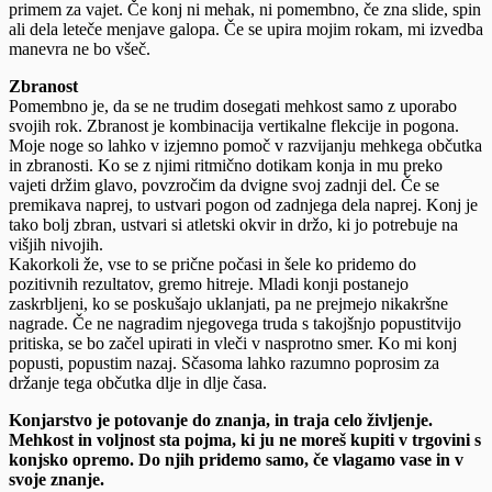
primem za vajet. Če konj ni mehak, ni pomembno, če zna slide, spin
ali dela leteče menjave galopa. Če se upira mojim rokam, mi izvedba
manevra ne bo všeč.
Zbranost
Pomembno je, da se ne trudim dosegati mehkost samo z uporabo
svojih rok. Zbranost je kombinacija vertikalne flekcije in pogona.
Moje noge so lahko v izjemno pomoč v razvijanju mehkega občutka
in zbranosti. Ko se z njimi ritmično dotikam konja in mu preko
vajeti držim glavo, povzročim da dvigne svoj zadnji del. Če se
premikava naprej, to ustvari pogon od zadnjega dela naprej. Konj je
tako bolj zbran, ustvari si atletski okvir in držo, ki jo potrebuje na
višjih nivojih.
Kakorkoli že, vse to se prične počasi in šele ko pridemo do
pozitivnih rezultatov, gremo hitreje. Mladi konji postanejo
zaskrbljeni, ko se poskušajo uklanjati, pa ne prejmejo nikakršne
nagrade. Če ne nagradim njegovega truda s takojšnjo popustitvijo
pritiska, se bo začel upirati in vleči v nasprotno smer. Ko mi konj
popusti, popustim nazaj. Sčasoma lahko razumno poprosim za
držanje tega občutka dlje in dlje časa.
Konjarstvo je potovanje do znanja, in traja celo življenje.
Mehkost in voljnost sta pojma, ki ju ne moreš kupiti v trgovini s
konjsko opremo. Do njih pridemo samo, če vlagamo vase in v
svoje znanje.