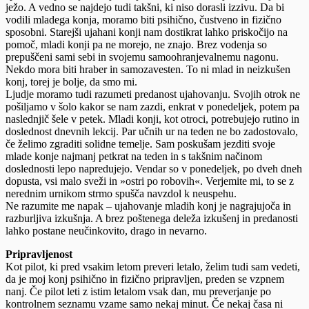
ježo. A vedno se najdejo tudi takšni, ki niso dorasli izzivu. Da bi
vodili mladega konja, moramo biti psihično, čustveno in fizično
sposobni. Starejši ujahani konji nam dostikrat lahko priskočijo na
pomoč, mladi konji pa ne morejo, ne znajo. Brez vodenja so
prepuščeni sami sebi in svojemu samoohranjevalnemu nagonu.
Nekdo mora biti hraber in samozavesten. To ni mlad in neizkušen
konj, torej je bolje, da smo mi.
Ljudje moramo tudi razumeti predanost ujahovanju. Svojih otrok ne
pošiljamo v šolo kakor se nam zazdi, enkrat v ponedeljek, potem pa
naslednjič šele v petek. Mladi konji, kot otroci, potrebujejo rutino in
doslednost dnevnih lekcij. Par učnih ur na teden ne bo zadostovalo,
če želimo zgraditi solidne temelje. Sam poskušam jezditi svoje
mlade konje najmanj petkrat na teden in s takšnim načinom
doslednosti lepo napredujejo. Vendar so v ponedeljek, po dveh dneh
dopusta, vsi malo sveži in »ostri po robovih«. Verjemite mi, to se z
nerednim urnikom strmo spušča navzdol k neuspehu.
Ne razumite me napak – ujahovanje mladih konj je nagrajujoča in
razburljiva izkušnja. A brez poštenega deleža izkušenj in predanosti
lahko postane neučinkovito, drago in nevarno.
Pripravljenost
Kot pilot, ki pred vsakim letom preveri letalo, želim tudi sam vedeti,
da je moj konj psihično in fizično pripravljen, preden se vzpnem
nanj. Če pilot leti z istim letalom vsak dan, mu preverjanje po
kontrolnem seznamu vzame samo nekaj minut. Če nekaj časa ni