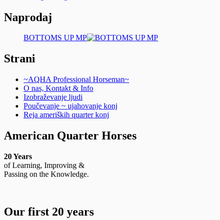
Naprodaj
BOTTOMS UP MP
Strani
~AQHA Professional Horseman~
O nas, Kontakt & Info
Izobraževanje ljudi
Poučevanje ~ ujahovanje konj
Reja ameriških quarter konj
American Quarter Horses
20 Years
of Learning, Improving &
Passing on the Knowledge.
Our first 20 years