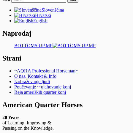
Slovenščina
Hrvatski
English
Naprodaj
BOTTOMS UP MP
Strani
~AQHA Professional Horseman~
O nas, Kontakt & Info
Izobraževanje ljudi
Poučevanje ~ ujahovanje konj
Reja ameriških quarter konj
American Quarter Horses
20 Years
of Learning, Improving &
Passing on the Knowledge.