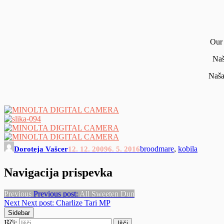
Our 
Naš
Naša 
broodmare
,
kobila
Doroteja Vašcer
12. 12. 2009
6. 5. 2016
Navigacija prispevka
Previous
Previous post:
All Sweeten Dun
Next
Next post:
Charlize Tari MP
Sidebar
Išči: