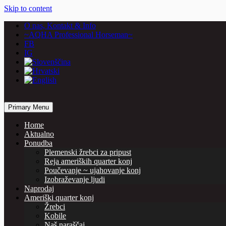
Skip to content
O nas, Kontakt & Info
~AQHA Professional Horseman~
FB
IG
… horses are our passion
Primary Menu
Vašcer Quarter Horses
Home
Aktualno
Ponudba
Plemenski žrebci za pripust
Reja ameriških quarter konj
Poučevanje ~ ujahovanje konj
Izobraževanje ljudi
Naprodaj
Ameriški quarter konj
Žrebci
Kobile
Naš naraščaj