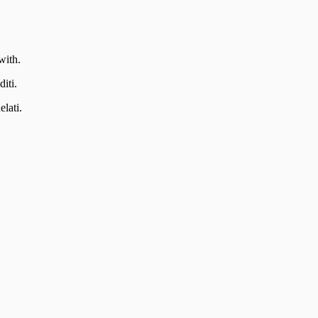
with.
iti.
elati.