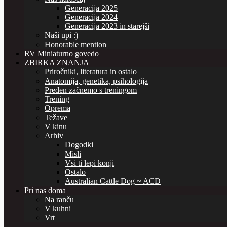
Generacija 2025
Generacija 2024
Generacija 2023 in starejši
Naši upi :)
Honorable mention
RV Miniaturno govedo
ZBIRKA ZNANJA
Priročniki, literatura in ostalo
Anatomija, genetika, psihologija
Preden začnemo s treningom
Trening
Oprema
Težave
V kinu
Arhiv
Dogodki
Misli
Vsi ti lepi konji
Ostalo
Australian Cattle Dog ~ ACD
Pri nas doma
Na ranču
V kuhni
Vrt