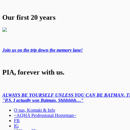
Our first 20 years
Join us on the trip down the memory lane!
PIA, forever with us.
ALWAYS BE YOURSELF UNLESS YOU CAN BE BATMAN. TH
"P.S. I actually was Batman. Shhhhhh…"
O nas, Kontakt & Info
~AQHA Professional Horseman~
FB
IG