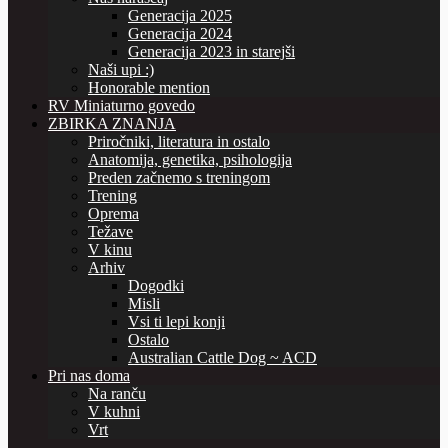
Generacija 2025
Generacija 2024
Generacija 2023 in starejši
Naši upi :)
Honorable mention
RV Miniaturno govedo
ZBIRKA ZNANJA
Priročniki, literatura in ostalo
Anatomija, genetika, psihologija
Preden začnemo s treningom
Trening
Oprema
Težave
V kinu
Arhiv
Dogodki
Misli
Vsi ti lepi konji
Ostalo
Australian Cattle Dog ~ ACD
Pri nas doma
Na ranču
V kuhni
Vrt