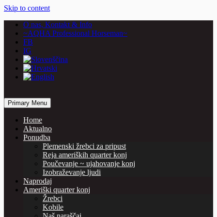
Skip to content
O nas, Kontakt & Info
~AQHA Professional Horseman~
FB
IG
… horses are our passion
Primary Menu
Vašcer Quarter Horses
Home
Aktualno
Ponudba
Plemenski žrebci za pripust
Reja ameriških quarter konj
Poučevanje ~ ujahovanje konj
Izobraževanje ljudi
Naprodaj
Ameriški quarter konj
Žrebci
Kobile
Naš naraščaj