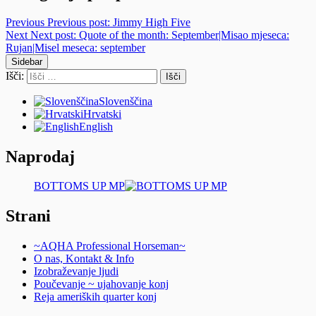
Previous
Previous post:
Jimmy High Five
Next
Next post:
Quote of the month: September|Misao mjeseca:
Rujan|Misel meseca: september
Sidebar
Išči:
Slovenščina
Hrvatski
English
Naprodaj
BOTTOMS UP MP
Strani
~AQHA Professional Horseman~
O nas, Kontakt & Info
Izobraževanje ljudi
Poučevanje ~ ujahovanje konj
Reja ameriških quarter konj