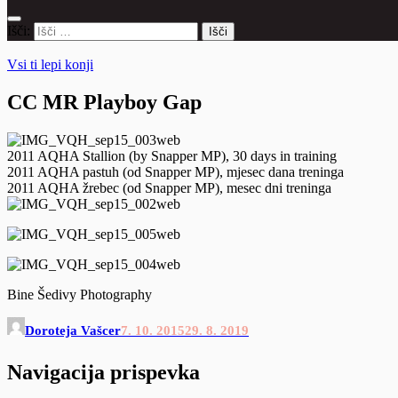
Išči:
Vsi ti lepi konji
CC MR Playboy Gap
2011 AQHA Stallion (by Snapper MP), 30 days in training
2011 AQHA pastuh (od Snapper MP), mjesec dana treninga
2011 AQHA žrebec (od Snapper MP), mesec dni treninga
Bine Šedivy Photography
Doroteja Vašcer
7. 10. 2015
29. 8. 2019
Navigacija prispevka