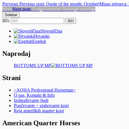
Previous
Previous post:
Quote of the month: October|Misao mjeseca: 
Next
Next post:
Craig Cameron: Nabirajte izkušnje
Sidebar
Išči:
Slovenščina
Hrvatski
English
Naprodaj
BOTTOMS UP MP
Strani
~AQHA Professional Horseman~
O nas, Kontakt & Info
Izobraževanje ljudi
Poučevanje ~ ujahovanje konj
Reja ameriških quarter konj
American Quarter Horses