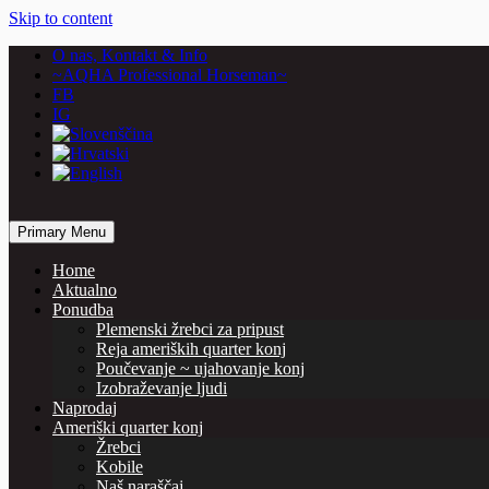
Skip to content
O nas, Kontakt & Info
~AQHA Professional Horseman~
FB
IG
… horses are our passion
Primary Menu
Vašcer Quarter Horses
Home
Aktualno
Ponudba
Plemenski žrebci za pripust
Reja ameriških quarter konj
Poučevanje ~ ujahovanje konj
Izobraževanje ljudi
Naprodaj
Ameriški quarter konj
Žrebci
Kobile
Naš naraščaj