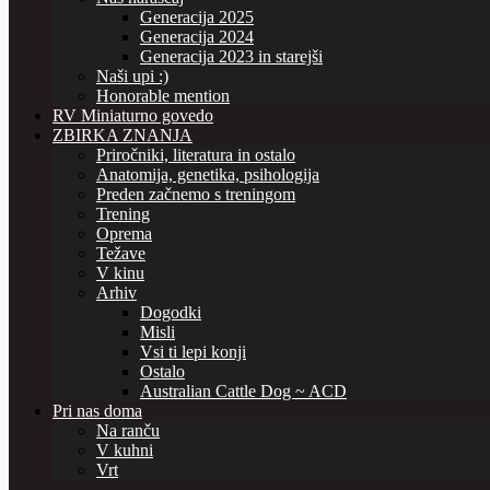
Generacija 2025
Generacija 2024
Generacija 2023 in starejši
Naši upi :)
Honorable mention
RV Miniaturno govedo
ZBIRKA ZNANJA
Priročniki, literatura in ostalo
Anatomija, genetika, psihologija
Preden začnemo s treningom
Trening
Oprema
Težave
V kinu
Arhiv
Dogodki
Misli
Vsi ti lepi konji
Ostalo
Australian Cattle Dog ~ ACD
Pri nas doma
Na ranču
V kuhni
Vrt