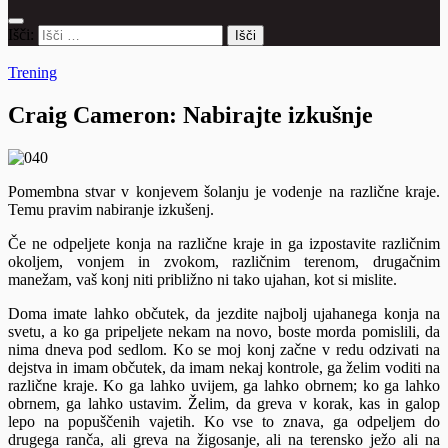
Išči:
Trening
Craig Cameron: Nabirajte izkušnje
Pomembna stvar v konjevem šolanju je vodenje na različne kraje.
Temu pravim nabiranje izkušenj.
Če ne odpeljete konja na različne kraje in ga izpostavite različnim
okoljem, vonjem in zvokom, različnim terenom, drugačnim
manežam, vaš konj niti približno ni tako ujahan, kot si mislite.
Doma imate lahko občutek, da jezdite najbolj ujahanega konja na
svetu, a ko ga pripeljete nekam na novo, boste morda pomislili, da
nima dneva pod sedlom. Ko se moj konj začne v redu odzivati na
dejstva in imam občutek, da imam nekaj kontrole, ga želim voditi na
različne kraje. Ko ga lahko uvijem, ga lahko obrnem; ko ga lahko
obrnem, ga lahko ustavim. Želim, da greva v korak, kas in galop
lepo na popuščenih vajetih. Ko vse to znava, ga odpeljem do
drugega ranča, ali greva na žigosanje, ali na terensko ježo ali na