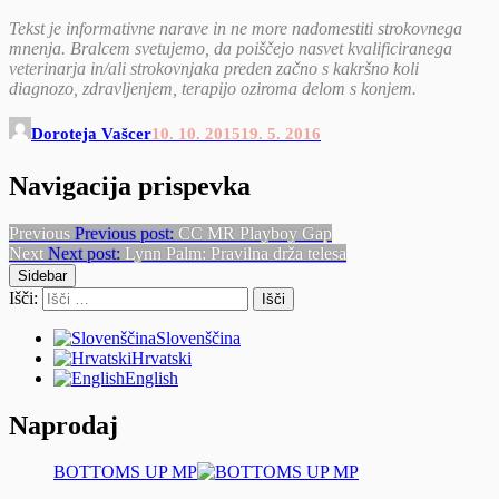
Tekst je informativne narave in ne more nadomestiti strokovnega
mnenja. Bralcem svetujemo, da poiščejo nasvet kvalificiranega
veterinarja in/ali strokovnjaka preden začno s kakršno koli
diagnozo, zdravljenjem, terapijo oziroma delom s konjem.
Doroteja Vašcer
10. 10. 2015
19. 5. 2016
Navigacija prispevka
Previous
Previous post:
CC MR Playboy Gap
Next
Next post:
Lynn Palm: Pravilna drža telesa
Sidebar
Išči:
Slovenščina
Hrvatski
English
Naprodaj
BOTTOMS UP MP