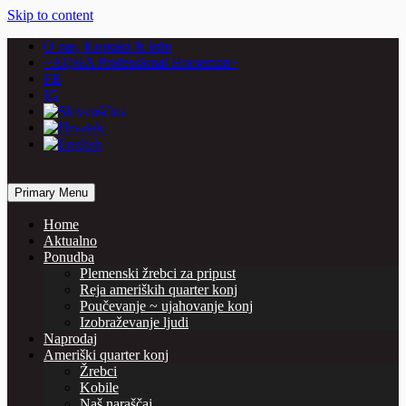
Skip to content
O nas, Kontakt & Info
~AQHA Professional Horseman~
FB
IG
… horses are our passion
Primary Menu
Vašcer Quarter Horses
Home
Aktualno
Ponudba
Plemenski žrebci za pripust
Reja ameriških quarter konj
Poučevanje ~ ujahovanje konj
Izobraževanje ljudi
Naprodaj
Ameriški quarter konj
Žrebci
Kobile
Naš naraščaj