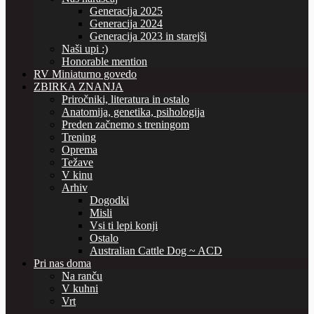
Generacija 2025
Generacija 2024
Generacija 2023 in starejši
Naši upi :)
Honorable mention
RV Miniaturno govedo
ZBIRKA ZNANJA
Priročniki, literatura in ostalo
Anatomija, genetika, psihologija
Preden začnemo s treningom
Trening
Oprema
Težave
V kinu
Arhiv
Dogodki
Misli
Vsi ti lepi konji
Ostalo
Australian Cattle Dog ~ ACD
Pri nas doma
Na ranču
V kuhni
Vrt