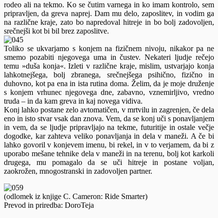
rodeo ali na tekmo. Ko se čutim varnega in ko imam kontrolo, sem
pripravljen, da greva naprej. Dam mu delo, zaposlitev, in vodim ga
na različne kraje, zato bo napredoval hitreje in bo bolj zadovoljen,
srečnejši kot bi bil brez zaposlitve.
Toliko se ukvarjamo s konjem na fizičnem nivoju, nikakor pa ne
smemo pozabiti njegovega uma in čustev. Nekateri ljudje rečejo
temu »duša konja«. Izleti v različne kraje, mislim, ustvarjajo konja
lahkotnejšega, bolj zbranega, srečnejšega psihično, fizično in
duhovno, kot pa ena in ista rutina doma. Želim, da je moje druženje
s konjem vrhunec njegovega dne, zabavno, vznemirljivo, vredno
truda – in da kam greva in kaj novega vidiva.
Konj lahko postane zelo avtomatičen, v mrtvilu in zagrenjen, če dela
eno in isto stvar vsak dan znova. Vem, da se konj uči s ponavljanjem
in vem, da se ljudje pripravljajo na tekme, futuritije in ostale večje
dogodke, kar zahteva veliko ponavljanja in dela v maneži. A če bi
lahko govoril v konjevem imenu, bi rekel, in v to verjamem, da bi z
uporabo mešane tehnike dela v maneži in na terenu, bolj kot karkoli
drugega, mu pomagalo da se uči hitreje in postane voljan,
zaokrožen, mnogostranski in zadovoljen partner.
(odlomek iz knjige C. Cameron: Ride Smarter)
Prevod in priredba: DoroTeja