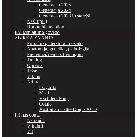
Generacija 2025
Generacija 2024
Generacija 2023 in starejši
Naši upi :)
Honorable mention
RV Miniaturno govedo
ZBIRKA ZNANJA
Priročniki, literatura in ostalo
Anatomija, genetika, psihologija
Preden začnemo s treningom
Trening
Oprema
Težave
V kinu
Arhiv
Dogodki
Misli
Vsi ti lepi konji
Ostalo
Australian Cattle Dog ~ ACD
Pri nas doma
Na ranču
V kuhni
Vrt