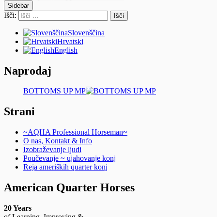
Sidebar
Išči:
Slovenščina
Hrvatski
English
Naprodaj
BOTTOMS UP MP
Strani
~AQHA Professional Horseman~
O nas, Kontakt & Info
Izobraževanje ljudi
Poučevanje ~ ujahovanje konj
Reja ameriških quarter konj
American Quarter Horses
20 Years
of Learning, Improving &