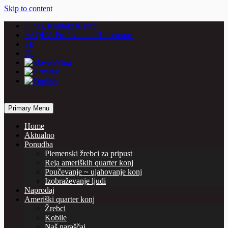
Skip to content
O nas, Kontakt & Info
~AQHA Professional Horseman~
FB
IG
… horses are our passion
Primary Menu
Vašcer Quarter Horses
Home
Aktualno
Ponudba
Plemenski žrebci za pripust
Reja ameriških quarter konj
Poučevanje ~ ujahovanje konj
Izobraževanje ljudi
Naprodaj
Ameriški quarter konj
Žrebci
Kobile
Naš naraščaj