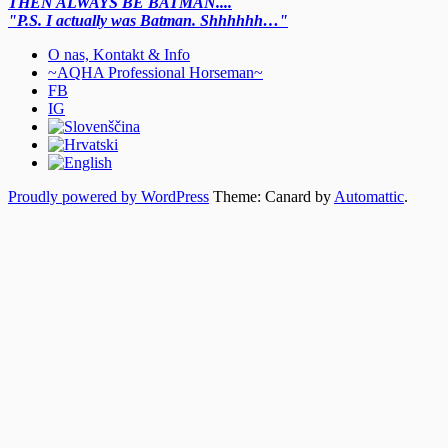
THEN ALWAYS BE BATMAN....
"P.S. I actually was Batman. Shhhhhh…"
O nas, Kontakt & Info
~AQHA Professional Horseman~
FB
IG
Proudly powered by WordPress
Theme: Canard by
Automattic
.