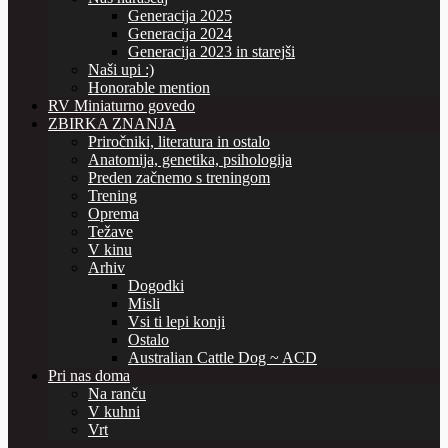
Generacija 2025
Generacija 2024
Generacija 2023 in starejši
Naši upi :)
Honorable mention
RV Miniaturno govedo
ZBIRKA ZNANJA
Priročniki, literatura in ostalo
Anatomija, genetika, psihologija
Preden začnemo s treningom
Trening
Oprema
Težave
V kinu
Arhiv
Dogodki
Misli
Vsi ti lepi konji
Ostalo
Australian Cattle Dog ~ ACD
Pri nas doma
Na ranču
V kuhni
Vrt