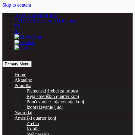
Skip to content
O nas, Kontakt & Info
~AQHA Professional Horseman~
FB
IG
… horses are our passion
Primary Menu
Vašcer Quarter Horses
Home
Aktualno
Ponudba
Plemenski žrebci za pripust
Reja ameriških quarter konj
Poučevanje ~ ujahovanje konj
Izobraževanje ljudi
Naprodaj
Ameriški quarter konj
Žrebci
Kobile
Naš naraščaj