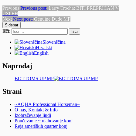
Previous
Previous post:
Larry Trocha: BITI PREPRIČAN V
USPEH
Next
Next post:
Genuine Dude MP
Sidebar
Išči:
Slovenščina
Hrvatski
English
Naprodaj
BOTTOMS UP MP
Strani
~AQHA Professional Horseman~
O nas, Kontakt & Info
Izobraževanje ljudi
Poučevanje ~ ujahovanje konj
Reja ameriških quarter konj