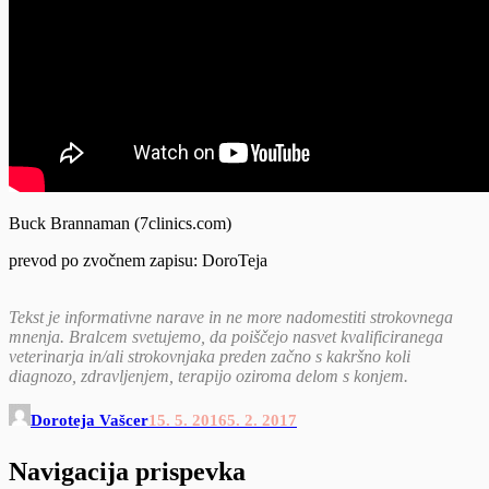
Buck Brannaman (7clinics.com)
prevod po zvočnem zapisu: DoroTeja
Tekst je informativne narave in ne more nadomestiti strokovnega
mnenja. Bralcem svetujemo, da poiščejo nasvet kvalificiranega
veterinarja in/ali strokovnjaka preden začno s kakršno koli
diagnozo, zdravljenjem, terapijo oziroma delom s konjem.
Doroteja Vašcer
15. 5. 2016
5. 2. 2017
Navigacija prispevka