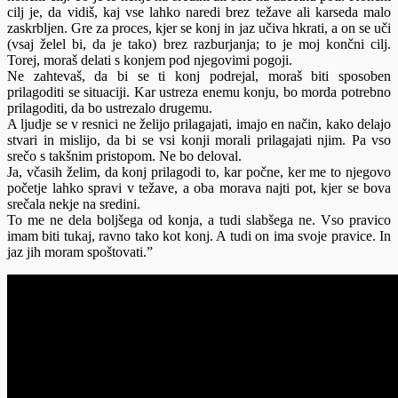
cilj je, da vidiš, kaj vse lahko naredi brez težave ali karseda malo
zaskrbljen. Gre za proces, kjer se konj in jaz učiva hkrati, a on se uči
(vsaj želel bi, da je tako) brez razburjanja; to je moj končni cilj.
Torej, moraš delati s konjem pod njegovimi pogoji.
Ne zahtevaš, da bi se ti konj podrejal, moraš biti sposoben
prilagoditi se situaciji. Kar ustreza enemu konju, bo morda potrebno
prilagoditi, da bo ustrezalo drugemu.
A ljudje se v resnici ne želijo prilagajati, imajo en način, kako delajo
stvari in mislijo, da bi se vsi konji morali prilagajati njim. Pa vso
srečo s takšnim pristopom. Ne bo deloval.
Ja, včasih želim, da konj prilagodi to, kar počne, ker me to njegovo
početje lahko spravi v težave, a oba morava najti pot, kjer se bova
srečala nekje na sredini.
To me ne dela boljšega od konja, a tudi slabšega ne. Vso pravico
imam biti tukaj, ravno tako kot konj. A tudi on ima svoje pravice. In
jaz jih moram spoštovati.”