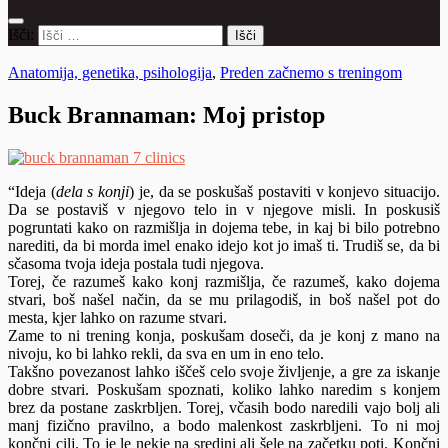
Išči:
Anatomija, genetika, psihologija
,
Preden začnemo s treningom
Buck Brannaman: Moj pristop
“Ideja (
dela s konji
) je, da se poskušaš postaviti v konjevo situacijo.
Da se postaviš v njegovo telo in v njegove misli. In poskusiš
pogruntati kako on razmišlja in dojema tebe, in kaj bi bilo potrebno
narediti, da bi morda imel enako idejo kot jo imaš ti. Trudiš se, da bi
sčasoma tvoja ideja postala tudi njegova.
Torej, če razumeš kako konj razmišlja, če razumeš, kako dojema
stvari, boš našel način, da se mu prilagodiš, in boš našel pot do
mesta, kjer lahko on razume stvari.
Zame to ni trening konja, poskušam doseči, da je konj z mano na
nivoju, ko bi lahko rekli, da sva en um in eno telo.
Takšno povezanost lahko iščeš celo svoje življenje, a gre za iskanje
dobre stvari. Poskušam spoznati, koliko lahko naredim s konjem
brez da postane zaskrbljen. Torej, včasih bodo naredili vajo bolj ali
manj fizično pravilno, a bodo malenkost zaskrbljeni. To ni moj
končni cilj. To je le nekje na sredini ali šele na začetku poti. Končni