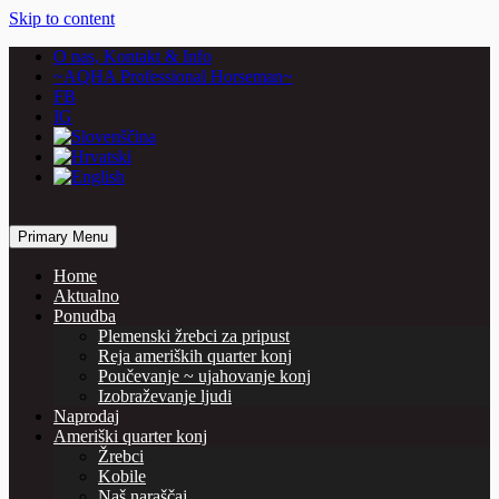
Skip to content
O nas, Kontakt & Info
~AQHA Professional Horseman~
FB
IG
… horses are our passion
Primary Menu
Vašcer Quarter Horses
Home
Aktualno
Ponudba
Plemenski žrebci za pripust
Reja ameriških quarter konj
Poučevanje ~ ujahovanje konj
Izobraževanje ljudi
Naprodaj
Ameriški quarter konj
Žrebci
Kobile
Naš naraščaj