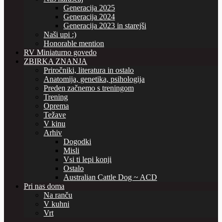
Generacija 2025
Generacija 2024
Generacija 2023 in starejši
Naši upi :)
Honorable mention
RV Miniaturno govedo
ZBIRKA ZNANJA
Priročniki, literatura in ostalo
Anatomija, genetika, psihologija
Preden začnemo s treningom
Trening
Oprema
Težave
V kinu
Arhiv
Dogodki
Misli
Vsi ti lepi konji
Ostalo
Australian Cattle Dog ~ ACD
Pri nas doma
Na ranču
V kuhni
Vrt