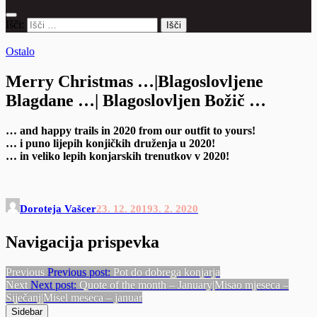
Išči:
Ostalo
Merry Christmas …|Blagoslovljene
Blagdane …| Blagoslovljen Božič …
… and happy trails in 2020 from our outfit to yours!
… i puno lijepih konjičkih druženja u 2020!
… in veliko lepih konjarskih trenutkov v 2020!
Doroteja Vašcer
23. 12. 2019
3. 2. 2020
Navigacija prispevka
Previous
Previous post:
Pot do dobrega konjarja
Next
Next post:
Quote of the month – January|Misao mjeseca –
Siječanj|Misel meseca – januar
Sidebar