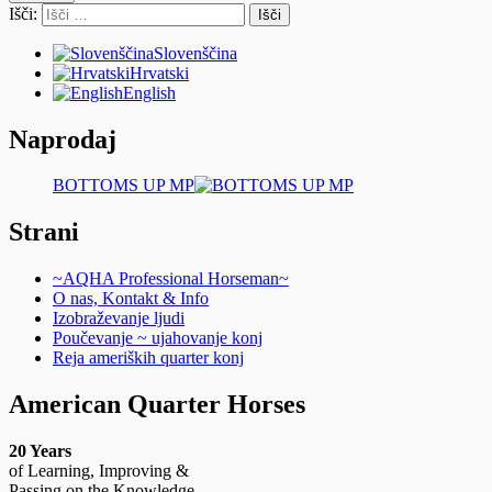
Išči:
Slovenščina
Hrvatski
English
Naprodaj
BOTTOMS UP MP
Strani
~AQHA Professional Horseman~
O nas, Kontakt & Info
Izobraževanje ljudi
Poučevanje ~ ujahovanje konj
Reja ameriških quarter konj
American Quarter Horses
20 Years
of Learning, Improving &
Passing on the Knowledge.