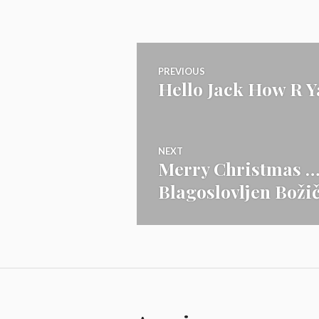
Navigacija
PREVIOUS
Hello Jack How R Y
Previous
prispevka
post:
NEXT
Merry Christmas …
Next
Blagoslovljen Boži
post: