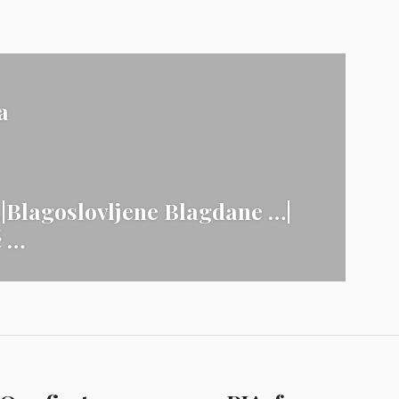
a
|Blagoslovljene Blagdane …|
č …