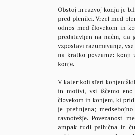
Obstoj in razvoj konja je bi
pred plenilci. Vrzel med pl
odnos med človekom in kon
predstavljen na način, da 
vzpostavi razumevanje, vse
na kratko povzame: konji uč
konje.
V katerikoli sferi konjeniški
in motivi, vsi iščemo eno
človekom in konjem, ki pri
je prefinjena; medsebojno
ravnotežje. Povezanost m
ampak tudi psihična in ču