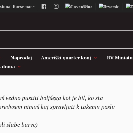
sional Horseman~
Vašcer Quarter 
Naprodaj
Ameriški quarter konj
RV Miniatu
s doma
 vedno pustiti boljšega kot je bil, ko sta
 predvsem nimaš kaj spravljati k takemu poslu
li slabe barve)