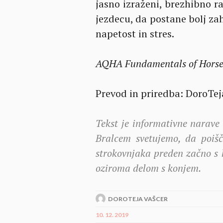
jasno izraženi, brezhibno ra
jezdecu, da postane bolj zah
napetost in stres.
AQHA Fundamentals of Horse
Prevod in priredba: DoroTej
Tekst je informativne narave
Bralcem svetujemo, da poišče
strokovnjaka preden začno s k
oziroma delom s konjem.
DOROTEJA VAŠCER
10. 12. 2019