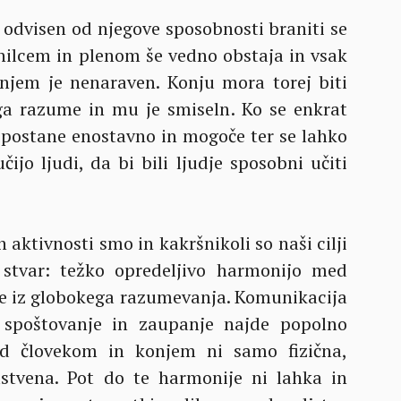
l odvisen od njegove sposobnosti braniti se
enilcem in plenom še vedno obstaja in vsak
jem je nenaraven. Konju mora torej biti
ga razume in mu je smiseln. Ko se enkrat
 postane enostavno in mogoče ter se lahko
ijo ljudi, da bi bili ljudje sposobni učiti
h aktivnosti smo in kakršnikoli so naši cilji
 stvar: težko opredeljivo harmonijo med
de iz globokega razumevanja. Komunikacija
 spoštovanje in zaupanje najde popolno
ed človekom in konjem ni samo fizična,
stvena. Pot do te harmonije ni lahka in