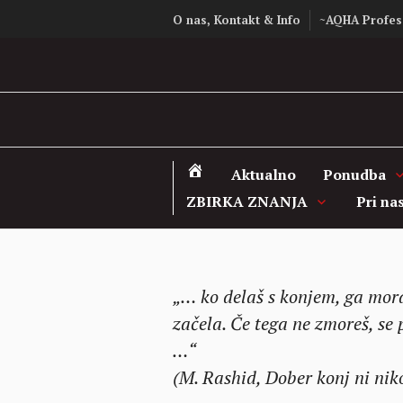
Skip
O nas, Kontakt & Info
~AQHA Profes
to
content
Aktualno
Ponudba
ZBIRKA ZNANJA
Pri na
„… ko delaš s konjem, ga moraš
začela. Če tega ne zmoreš, se
…“
(M. Rashid, Dober konj ni niko