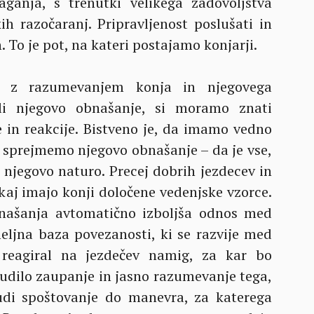
ganja, s trenutki velikega zadovoljstva
h razočaranj. Pripravljenost poslušati in
. To je pot, na kateri postajamo konjarji.
i z razumevanjem konja in njegovega
li njegovo obnašanje, si moramo znati
je in reakcije. Bistveno je, da imamo vedno
sprejmemo njegovo obnašanje – da je vse,
z njegovo naturo. Precej dobrih jezdecev in
akaj imajo konji določene vedenjske vzorce.
našanja avtomatično izboljša odnos med
eljna baza povezanosti, ki se razvije med
 reagiral na jezdečev namig, za kar bo
udilo zaupanje in jasno razumevanje tega,
tudi spoštovanje do manevra, za katerega