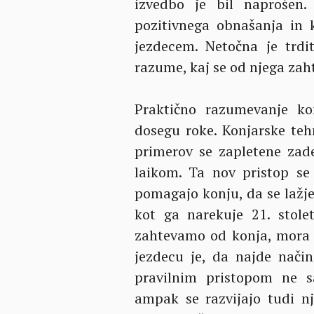
izvedbo je bil naprošen.
pozitivnega obnašanja in 
jezdecem. Netočna je trdi
razume, kaj se od njega zaht
Praktično razumevanje k
dosegu roke. Konjarske teh
primerov se zapletene zade
laikom. Ta nov pristop se 
pomagajo konju, da se lažje
kot ga narekuje 21. stole
zahtevamo od konja, mora b
jezdecu je, da najde način
pravilnim pristopom ne s
ampak se razvijajo tudi nj