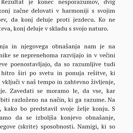
 Rezultat je konec nesporazumov, dvig
konj začne delovati v harmoniji s svojim
tev, da konj deluje proti jezdecu. Ko ne
eva, konj deluje v skladu s svojo naturo.
onja in njegovega obnašanja nam je na
nike se neprenehoma razvijajo in v večini
ve poenostavljajo, da so razumljive tudi
hitro širi po svetu in ponuja rešitve, ki
 vključi v naš tempo in zahtevno življenje,
tje. Zavedati se moramo le, da vse, kar
iti razloženo na način, ki ga razume. Na
, kako bo predstavil svoje želje konju. S
amo da se izboljša konjevo obnašanje,
egove (skrite) sposobnosti. Namigi, ki so