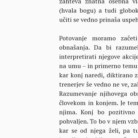
zahteva znatna osebna vla
(hvala bogu) a tudi globoki
učiti se vedno prinaša uspeh
Potovanje moramo začet
obnašanja. Da bi razume
interpretirati njegove akci
na umu – in primerno temu 
kar konj naredi, diktirano 
trenerjev še vedno ne ve, z
Razumevanje njihovega ob
človekom in konjem. Je tem
njima. Konj bo pozitivno
pohvaljen. To bo v njem vzb
kar se od njega želi, pa 