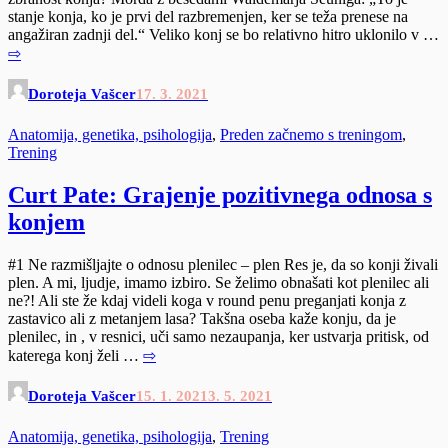
stanje konja, ko je prvi del razbremenjen, ker se teža prenese na
angažiran zadnji del.“ Veliko konj se bo relativno hitro uklonilo v …
⇨
Doroteja Vašcer
17. 3. 2021
Anatomija, genetika, psihologija
,
Preden začnemo s treningom
,
Trening
Curt Pate: Grajenje pozitivnega odnosa s
konjem
#1 Ne razmišljajte o odnosu plenilec – plen Res je, da so konji živali
plen. A mi, ljudje, imamo izbiro. Se želimo obnašati kot plenilec ali
ne?! Ali ste že kdaj videli koga v round penu preganjati konja z
zastavico ali z metanjem lasa? Takšna oseba kaže konju, da je
plenilec, in , v resnici, uči samo nezaupanja, ker ustvarja pritisk, od
katerega konj želi …
⇨
Doroteja Vašcer
15. 1. 2021
3. 5. 2021
Anatomija, genetika, psihologija
,
Trening