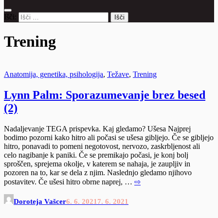
Išči:
Trening
Anatomija, genetika, psihologija
,
Težave
,
Trening
Lynn Palm: Sporazumevanje brez besed
(2)
Nadaljevanje TEGA prispevka. Kaj gledamo? Ušesa Najprej
bodimo pozorni kako hitro ali počasi se ušesa gibljejo. Če se gibljejo
hitro, ponavadi to pomeni negotovost, nervozo, zaskrbljenost ali
celo nagibanje k paniki. Če se premikajo počasi, je konj bolj
sproščen, sprejema okolje, v katerem se nahaja, je zaupljiv in
pozoren na to, kar se dela z njim. Naslednjo gledamo njihovo
postavitev. Če ušesi hitro obrne naprej, …
⇨
Doroteja Vašcer
6. 6. 2021
7. 6. 2021