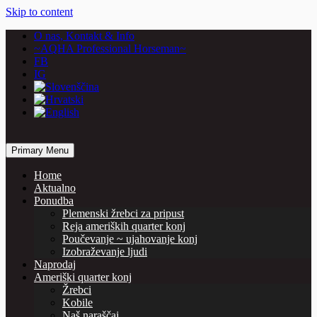
Skip to content
O nas, Kontakt & Info
~AQHA Professional Horseman~
FB
IG
… horses are our passion
Primary Menu
Vašcer Quarter Horses
Home
Aktualno
Ponudba
Plemenski žrebci za pripust
Reja ameriških quarter konj
Poučevanje ~ ujahovanje konj
Izobraževanje ljudi
Naprodaj
Ameriški quarter konj
Žrebci
Kobile
Naš naraščaj