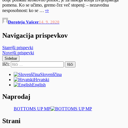
pomena. Ko se učimo, gremo čez več stopenj: – nezavedna
nesposobnost: ko se …
⇨
Doroteja Vašcer
14. 9. 2020
Navigacija prispevkov
Starejši prispevki
Novejši prispevki
Sidebar
Išči:
Slovenščina
Hrvatski
English
Naprodaj
BOTTOMS UP MP
Strani