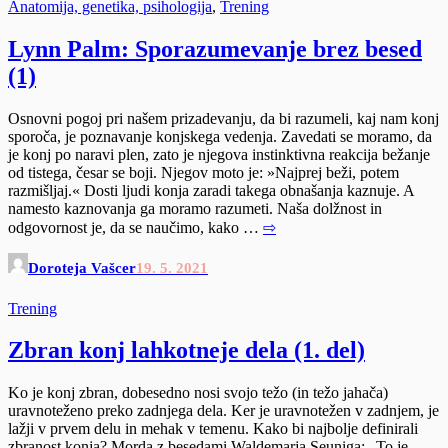
Anatomija, genetika, psihologija
,
Trening
Lynn Palm: Sporazumevanje brez besed
(1)
Osnovni pogoj pri našem prizadevanju, da bi razumeli, kaj nam konj
sporoča, je poznavanje konjskega vedenja. Zavedati se moramo, da
je konj po naravi plen, zato je njegova instinktivna reakcija bežanje
od tistega, česar se boji. Njegov moto je: »Najprej beži, potem
razmišljaj.« Dosti ljudi konja zaradi takega obnašanja kaznuje. A
namesto kaznovanja ga moramo razumeti. Naša dolžnost in
odgovornost je, da se naučimo, kako …
⇨
Doroteja Vašcer
19. 5. 2021
Trening
Zbran konj lahkotneje dela (1. del)
Ko je konj zbran, dobesedno nosi svojo težo (in težo jahača)
uravnoteženo preko zadnjega dela. Ker je uravnotežen v zadnjem, je
lažji v prvem delu in mehak v temenu. Kako bi najbolje definirali
zbranost konja? Morda z besedami Waldemarja Seuniga: „To je