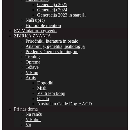
Generacija 2025
Generacija 2024
Generacija 2023 in starejši
Naši upi :)
Honorable mention
RV Miniaturno govedo
ZBIRKA ZNANJA
Priročniki, literatura in ostalo
Anatomija, genetika, psihologija
Preden začnemo s treningom
Trening
Oprema
Težave
V kinu
Arhiv
Dogodki
Misli
Vsi ti lepi konji
Ostalo
Australian Cattle Dog ~ ACD
Pri nas doma
Na ranču
V kuhni
Vrt