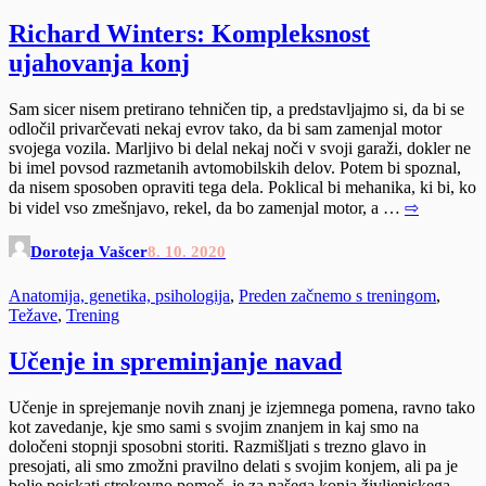
Richard Winters: Kompleksnost
ujahovanja konj
Sam sicer nisem pretirano tehničen tip, a predstavljajmo si, da bi se
odločil privarčevati nekaj evrov tako, da bi sam zamenjal motor
svojega vozila. Marljivo bi delal nekaj noči v svoji garaži, dokler ne
bi imel povsod razmetanih avtomobilskih delov. Potem bi spoznal,
da nisem sposoben opraviti tega dela. Poklical bi mehanika, ki bi, ko
bi videl vso zmešnjavo, rekel, da bo zamenjal motor, a …
⇨
Doroteja Vašcer
8. 10. 2020
Anatomija, genetika, psihologija
,
Preden začnemo s treningom
,
Težave
,
Trening
Učenje in spreminjanje navad
Učenje in sprejemanje novih znanj je izjemnega pomena, ravno tako
kot zavedanje, kje smo sami s svojim znanjem in kaj smo na
določeni stopnji sposobni storiti. Razmišljati s trezno glavo in
presojati, ali smo zmožni pravilno delati s svojim konjem, ali pa je
bolje poiskati strokovno pomoč, je za našega konja življenjskega